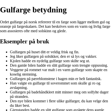
Gulfarge betydning
Ordet gulfarge på norsk refererer til en farge som ligger mellom gul og
oransje på fargeskalaen. Det kan beskrives som en varm og livlig farge
som assosieres ofte med solskinn og glede.
Eksempler på bruk
Gulfargen på huset ditt er veldig frisk og fin.
Jeg liker gulfargen på solsikker, den er så lys og vakker.
Kjolen hadde en nydelig gulfarge som skilte seg ut.
Den gamle bilen hadde en slitt gulfarge som trengte oppussing.
Veggene på rommet var malt i en varm gulfarge som skapte en
koselig stemning.
Gulfargen på pæreblomstene i hagen min er helt fantastisk.
Han valgte en gulfarge til soverommet som skulle gi ro og
avslapning.
Gulfargen på badehåndkleet mitt minner meg om solfylte dager
på stranden.
Den nye bilen kommer i flere ulike gulfarger, du kan velge den
du liker best.
Gjenstanden hadde en slitt gulfarge som avslørte dens gamle