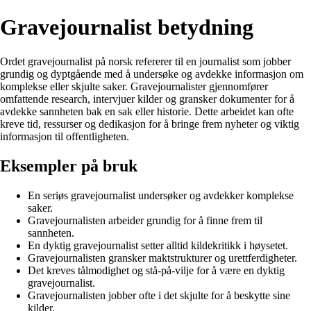
Gravejournalist betydning
Ordet gravejournalist på norsk refererer til en journalist som jobber
grundig og dyptgående med å undersøke og avdekke informasjon om
komplekse eller skjulte saker. Gravejournalister gjennomfører
omfattende research, intervjuer kilder og gransker dokumenter for å
avdekke sannheten bak en sak eller historie. Dette arbeidet kan ofte
kreve tid, ressurser og dedikasjon for å bringe frem nyheter og viktig
informasjon til offentligheten.
Eksempler på bruk
En seriøs gravejournalist undersøker og avdekker komplekse
saker.
Gravejournalisten arbeider grundig for å finne frem til
sannheten.
En dyktig gravejournalist setter alltid kildekritikk i høysetet.
Gravejournalisten gransker maktstrukturer og urettferdigheter.
Det kreves tålmodighet og stå-på-vilje for å være en dyktig
gravejournalist.
Gravejournalisten jobber ofte i det skjulte for å beskytte sine
kilder.