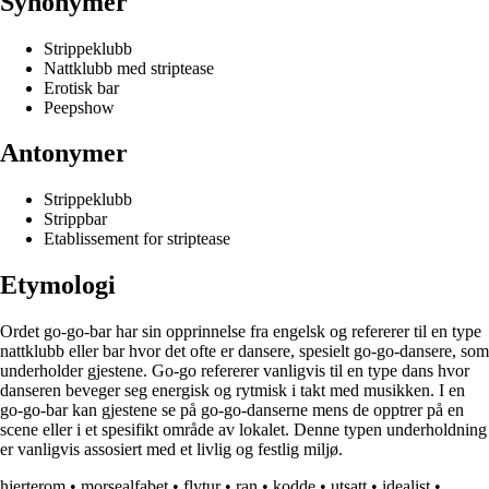
Synonymer
Strippeklubb
Nattklubb med striptease
Erotisk bar
Peepshow
Antonymer
Strippeklubb
Strippbar
Etablissement for striptease
Etymologi
Ordet go-go-bar har sin opprinnelse fra engelsk og refererer til en type
nattklubb eller bar hvor det ofte er dansere, spesielt go-go-dansere, som
underholder gjestene. Go-go refererer vanligvis til en type dans hvor
danseren beveger seg energisk og rytmisk i takt med musikken. I en
go-go-bar kan gjestene se på go-go-danserne mens de opptrer på en
scene eller i et spesifikt område av lokalet. Denne typen underholdning
er vanligvis assosiert med et livlig og festlig miljø.
hjerterom
•
morsealfabet
•
flytur
•
ran
•
kodde
•
utsatt
•
idealist
•