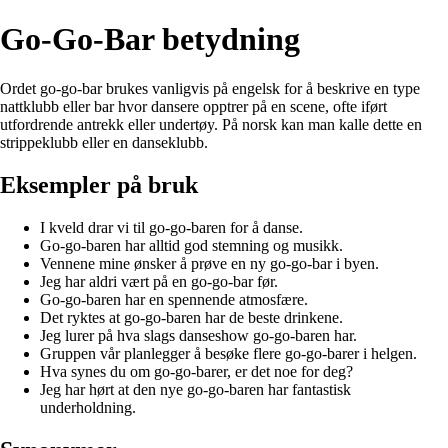
Go-Go-Bar betydning
Ordet go-go-bar brukes vanligvis på engelsk for å beskrive en type
nattklubb eller bar hvor dansere opptrer på en scene, ofte iført
utfordrende antrekk eller undertøy. På norsk kan man kalle dette en
strippeklubb eller en danseklubb.
Eksempler på bruk
I kveld drar vi til go-go-baren for å danse.
Go-go-baren har alltid god stemning og musikk.
Vennene mine ønsker å prøve en ny go-go-bar i byen.
Jeg har aldri vært på en go-go-bar før.
Go-go-baren har en spennende atmosfære.
Det ryktes at go-go-baren har de beste drinkene.
Jeg lurer på hva slags danseshow go-go-baren har.
Gruppen vår planlegger å besøke flere go-go-barer i helgen.
Hva synes du om go-go-barer, er det noe for deg?
Jeg har hørt at den nye go-go-baren har fantastisk
underholdning.