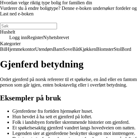
Hvordan velge riktig type bolig for familien din
Vurderer du å endre boligtype? Denne e-boken undersøker fordeler og ulem
Last ned e-boken
Hushelt
Logg inn
Register
Nyhetsbrevet
Kategorier
Bil
Hjemmekontor
Utendørs
Barn
Sove
Båt
Kjøkken
Blomster
Stol
Bord
Gjenferd betydning
Ordet gjenferd på norsk refererer til et spøkelse, en ånd eller en fantom
person som går igjen, enten bokstavelig eller i overført betydning.
Eksempler på bruk
Gjenferdene fra fortiden hjemsøker huset.
Hun hevdet å ha sett et gjenferd på loftet.
Folk i landsbyen forteller skremmende historier om gjenferd.
Et spøkelsesaktig gjenferd vandret langs hovedveien om natten.
Legenden sier at gjenferdene beskytter skogen mot inntrengere.