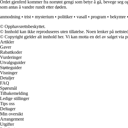
Ordet gjenferd kommer fra norrønt gengi som betyr å gå, bevege seg og f
som antas å vandre rundt etter døden.
anmodning
•
trist
•
mysterium
•
politiker
•
vasall
•
program
•
bekymre
© Opphavsrettsbeskyttet.
© Innhold kan ikke reproduseres uten tillatelse. Noen lenker på nettsted
© Copyright gjelder alt innhold her. Vi kan motta en del av salget via pr
Artikler
Gaver
Rabattkoder
Vurderinger
Utvalgsguider
Støtteguider
Visninger
Detaljer
FAQ
Spørsmål
Tilbakemelding
Ledige stillinger
Tips oss
Deltager
Min oversikt
Arrangement
Utgifter