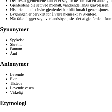
Det sies at gjenferdene kun viser seg for de som har en åndelig f
Gjenferdene ble sett ved midnatt, vandrende langs gravplassen.
Historien om det hvite gjenferdet har blitt fortalt i generasjoner.
Bygningen er beryktet for å være hjemsøkt av gjenferd.
Når tåken legger seg over landsbyen, sies det at gjenferdene kom
Synonymer
Spøkelse
Skrømt
Fantom
Ånd
Antonymer
Levende
Ekte
Tilstede
Levende vesen
Virkelig
Etymologi