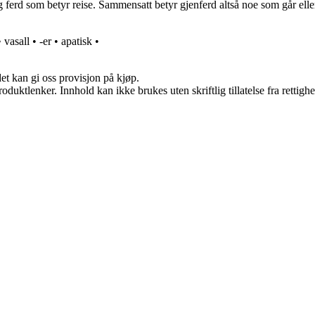
erd som betyr reise. Sammensatt betyr gjenferd altså noe som går eller 
•
vasall
•
-er
•
apatisk
•
et kan gi oss provisjon på kjøp.
oduktlenker. Innhold kan ikke brukes uten skriftlig tillatelse fra rettigh