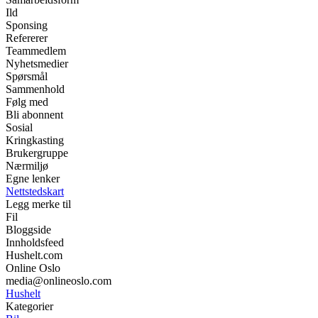
Ild
Sponsing
Refererer
Teammedlem
Nyhetsmedier
Spørsmål
Sammenhold
Følg med
Bli abonnent
Sosial
Kringkasting
Brukergruppe
Nærmiljø
Egne lenker
Nettstedskart
Legg merke til
Fil
Bloggside
Innholdsfeed
Hushelt.com
Online Oslo
media@onlineoslo.com
Hushelt
Kategorier