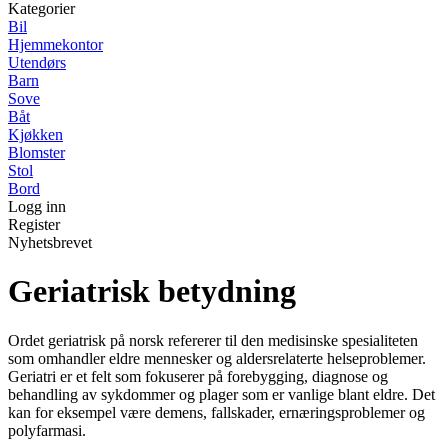
Kategorier
Bil
Hjemmekontor
Utendørs
Barn
Sove
Båt
Kjøkken
Blomster
Stol
Bord
Logg inn
Register
Nyhetsbrevet
Geriatrisk betydning
Ordet geriatrisk på norsk refererer til den medisinske spesialiteten
som omhandler eldre mennesker og aldersrelaterte helseproblemer.
Geriatri er et felt som fokuserer på forebygging, diagnose og
behandling av sykdommer og plager som er vanlige blant eldre. Det
kan for eksempel være demens, fallskader, ernæringsproblemer og
polyfarmasi.