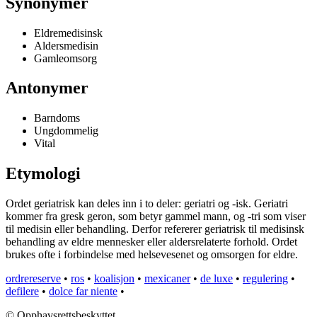
Synonymer
Eldremedisinsk
Aldersmedisin
Gamleomsorg
Antonymer
Barndoms
Ungdommelig
Vital
Etymologi
Ordet geriatrisk kan deles inn i to deler: geriatri og -isk. Geriatri
kommer fra gresk geron, som betyr gammel mann, og -tri som viser
til medisin eller behandling. Derfor refererer geriatrisk til medisinsk
behandling av eldre mennesker eller aldersrelaterte forhold. Ordet
brukes ofte i forbindelse med helsevesenet og omsorgen for eldre.
ordrereserve
•
ros
•
koalisjon
•
mexicaner
•
de luxe
•
regulering
•
defilere
•
dolce far niente
•
© Opphavsrettsbeskyttet.