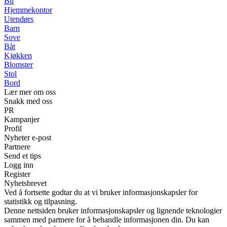
Bil
Hjemmekontor
Utendørs
Barn
Sove
Båt
Kjøkken
Blomster
Stol
Bord
Lær mer om oss
Snakk med oss
PR
Kampanjer
Profil
Nyheter e-post
Partnere
Send et tips
Logg inn
Register
Nyhetsbrevet
Ved å fortsette godtar du at vi bruker informasjonskapsler for
statistikk og tilpasning.
Denne nettsiden bruker informasjonskapsler og lignende teknologier
sammen med partnere for å behandle informasjonen din. Du kan