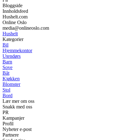
Bloggside
Innholdsfeed
Hushelt.com
Online Oslo
media@onlineoslo.com
Hushelt
Kategorier
Bil
Hjemmekontor
Utendørs
Barn
Sove
Båt
Kjøkken
Blomster
Stol
Bord
Lær mer om oss
Snakk med oss
PR
Kampanjer
Profil
Nyheter e-post
Partnere