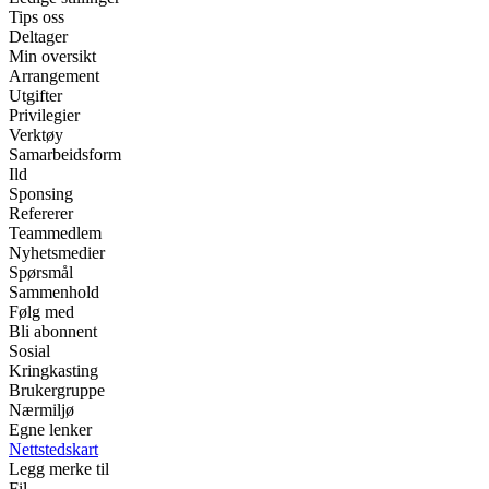
Tips oss
Deltager
Min oversikt
Arrangement
Utgifter
Privilegier
Verktøy
Samarbeidsform
Ild
Sponsing
Refererer
Teammedlem
Nyhetsmedier
Spørsmål
Sammenhold
Følg med
Bli abonnent
Sosial
Kringkasting
Brukergruppe
Nærmiljø
Egne lenker
Nettstedskart
Legg merke til
Fil