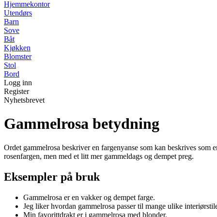
Hjemmekontor
Utendørs
Barn
Sove
Båt
Kjøkken
Blomster
Stol
Bord
Logg inn
Register
Nyhetsbrevet
Gammelrosa betydning
Ordet gammelrosa beskriver en fargenyanse som kan beskrives som en d
rosenfargen, men med et litt mer gammeldags og dempet preg.
Eksempler på bruk
Gammelrosa er en vakker og dempet farge.
Jeg liker hvordan gammelrosa passer til mange ulike interiørstile
Min favorittdrakt er i gammelrosa med blonder.