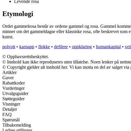
Levende rosa
Etymologi
Ordet gammelrosa består av ordene gammel og rosa. Gammel kommer fra
minner om det gammeldagse eller klassiske rosa, ofte beskrevet som en 
kunst.
polvott
•
karnapp
•
flokke
•
defilere
•
oppklaring
•
humankapital
•
vei
© Opphavsrettsbeskyttet.
© Innhold kan ikke reproduseres uten tillatelse. Noen lenker på nettst
© Copyright gjelder alt innhold her. Vi kan motta en del av salget via p
Artikler
Gaver
Rabattkoder
Vurderinger
Utvalgsguider
Støtteguider
Visninger
Detaljer
FAQ
Spørsmål
Tilbakemelding
Ledige stillinger