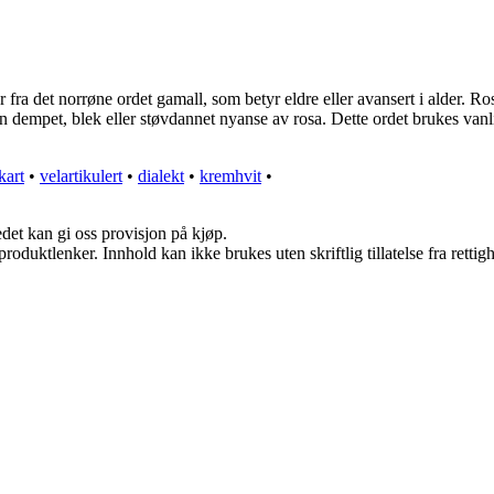
 det norrøne ordet gamall, som betyr eldre eller avansert i alder. Ros
dempet, blek eller støvdannet nyanse av rosa. Dette ordet brukes vanligv
kart
•
velartikulert
•
dialekt
•
kremhvit
•
edet kan gi oss provisjon på kjøp.
roduktlenker. Innhold kan ikke brukes uten skriftlig tillatelse fra rettig