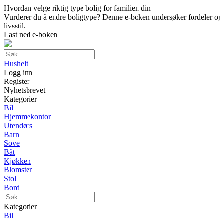
Hvordan velge riktig type bolig for familien din
Vurderer du å endre boligtype? Denne e-boken undersøker fordeler og ul
livsstil.
Last ned e-boken
Hushelt
Logg inn
Register
Nyhetsbrevet
Kategorier
Bil
Hjemmekontor
Utendørs
Barn
Sove
Båt
Kjøkken
Blomster
Stol
Bord
Kategorier
Bil