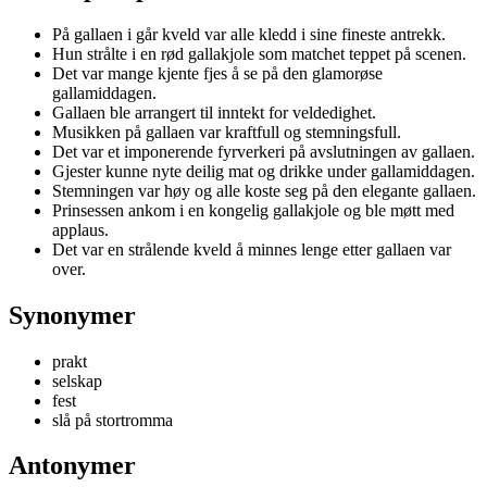
På gallaen i går kveld var alle kledd i sine fineste antrekk.
Hun strålte i en rød gallakjole som matchet teppet på scenen.
Det var mange kjente fjes å se på den glamorøse
gallamiddagen.
Gallaen ble arrangert til inntekt for veldedighet.
Musikken på gallaen var kraftfull og stemningsfull.
Det var et imponerende fyrverkeri på avslutningen av gallaen.
Gjester kunne nyte deilig mat og drikke under gallamiddagen.
Stemningen var høy og alle koste seg på den elegante gallaen.
Prinsessen ankom i en kongelig gallakjole og ble møtt med
applaus.
Det var en strålende kveld å minnes lenge etter gallaen var
over.
Synonymer
prakt
selskap
fest
slå på stortromma
Antonymer