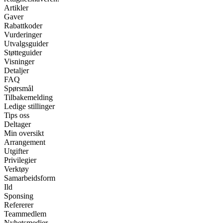
Artikler
Gaver
Rabattkoder
Vurderinger
Utvalgsguider
Støtteguider
Visninger
Detaljer
FAQ
Spørsmål
Tilbakemelding
Ledige stillinger
Tips oss
Deltager
Min oversikt
Arrangement
Utgifter
Privilegier
Verktøy
Samarbeidsform
Ild
Sponsing
Refererer
Teammedlem
Nyhetsmedier