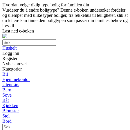
Hvordan velge riktig type bolig for familien din
Vurderer du å endre boligtype? Denne e-boken undersøker fordeler
og ulemper med ulike typer boliger, fra rekkehus til leiligheter, slik at
du lettere kan finne den boligtypen som passer din families behov og
livsstil.
Last ned e-boken
Hushelt
Logg inn
Register
Nyhetsbrevet
Kategorier
Bil
Hjemmekontor
Utendørs
Barn
Sove
Båt
Kjøkken
Blomster
Stol
Bord