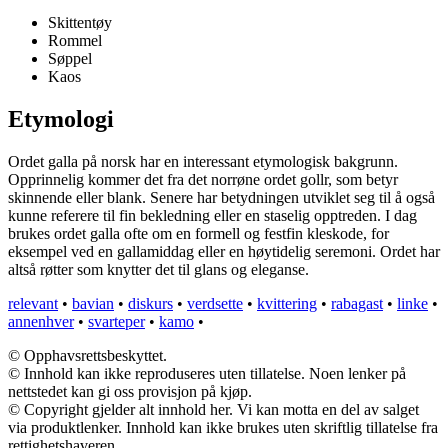
Skittentøy
Rommel
Søppel
Kaos
Etymologi
Ordet galla på norsk har en interessant etymologisk bakgrunn.
Opprinnelig kommer det fra det norrøne ordet gollr, som betyr
skinnende eller blank. Senere har betydningen utviklet seg til å også
kunne referere til fin bekledning eller en staselig opptreden. I dag
brukes ordet galla ofte om en formell og festfin kleskode, for
eksempel ved en gallamiddag eller en høytidelig seremoni. Ordet har
altså røtter som knytter det til glans og eleganse.
relevant
•
bavian
•
diskurs
•
verdsette
•
kvittering
•
rabagast
•
linke
•
annenhver
•
svarteper
•
kamo
•
© Opphavsrettsbeskyttet.
© Innhold kan ikke reproduseres uten tillatelse. Noen lenker på
nettstedet kan gi oss provisjon på kjøp.
© Copyright gjelder alt innhold her. Vi kan motta en del av salget
via produktlenker. Innhold kan ikke brukes uten skriftlig tillatelse fra
rettighetshaveren.