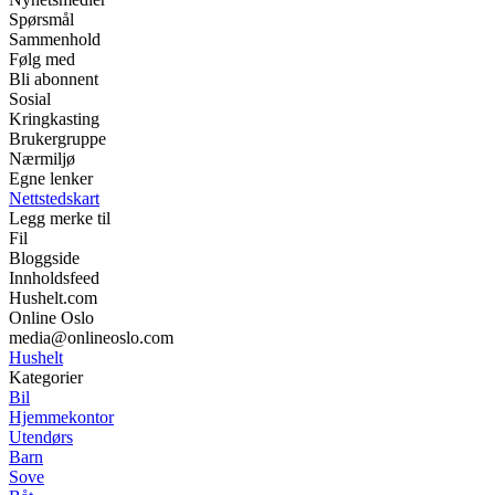
Spørsmål
Sammenhold
Følg med
Bli abonnent
Sosial
Kringkasting
Brukergruppe
Nærmiljø
Egne lenker
Nettstedskart
Legg merke til
Fil
Bloggside
Innholdsfeed
Hushelt.com
Online Oslo
media@onlineoslo.com
Hushelt
Kategorier
Bil
Hjemmekontor
Utendørs
Barn
Sove