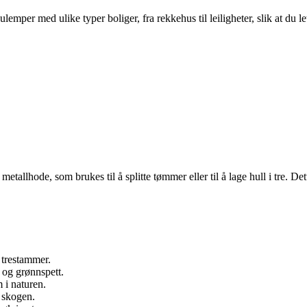
per med ulike typer boliger, fra rekkehus til leiligheter, slik at du le
metallhode, som brukes til å splitte tømmer eller til å lage hull i tre. De
a trestammer.
t og grønnspett.
m i naturen.
 skogen.