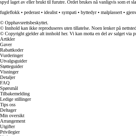
spyd laget av eller brukt til furutre. Ordet brukes nå vanligvis som et s
fugleflokk
•
pederast
•
idealist
•
sympati
•
byttedyr
•
malplassert
•
gjen
© Opphavsrettsbeskyttet.
© Innhold kan ikke reproduseres uten tillatelse. Noen lenker på nettsted
© Copyright gjelder alt innhold her. Vi kan motta en del av salget via pr
Artikler
Gaver
Rabattkoder
Vurderinger
Utvalgsguider
Støtteguider
Visninger
Detaljer
FAQ
Spørsmål
Tilbakemelding
Ledige stillinger
Tips oss
Deltager
Min oversikt
Arrangement
Utgifter
Privilegier