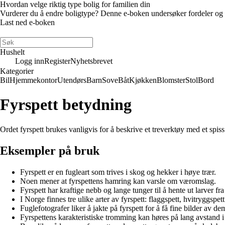
Hvordan velge riktig type bolig for familien din
Vurderer du å endre boligtype? Denne e-boken undersøker fordeler og ulem
Last ned e-boken
Hushelt
Logg inn
Register
Nyhetsbrevet
Kategorier
Bil
Hjemmekontor
Utendørs
Barn
Sove
Båt
Kjøkken
Blomster
Stol
Bord
Fyrspett betydning
Ordet fyrspett brukes vanligvis for å beskrive et treverktøy med et spiss 
Eksempler på bruk
Fyrspett er en fugleart som trives i skog og hekker i høye trær.
Noen mener at fyrspettens hamring kan varsle om væromslag.
Fyrspett har kraftige nebb og lange tunger til å hente ut larver fr
I Norge finnes tre ulike arter av fyrspett: flaggspett, hvitryggspet
Fuglefotografer liker å jakte på fyrspett for å få fine bilder av de
Fyrspettens karakteristiske tromming kan høres på lang avstand i