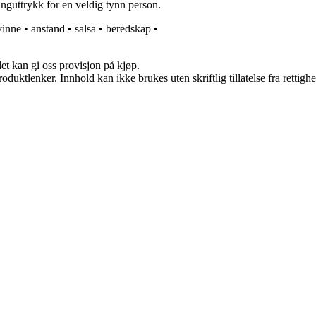
languttrykk for en veldig tynn person.
vinne
•
anstand
•
salsa
•
beredskap
•
et kan gi oss provisjon på kjøp.
oduktlenker. Innhold kan ikke brukes uten skriftlig tillatelse fra rettigh