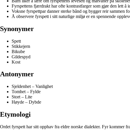
Barn liker å lære om fyrspettens levesett og matvaner på skolebe
Fyrspettens fjærdrakt har ofte kontrastfarger som gjør den lett å i
Voksne fyrspettpar danner sterke bånd og bygger reir sammen fo
Å observere fyrspett i sitt naturlige miljø er en spennende oppleve
Synonymer
Spett
Stikkejern
Bikube
Gildespyd
Kost
Antonymer
Sjeldenhet – Vanlighet
Tomhet – Fylde
Stort – Lite
Høyde – Dybde
Etymologi
Ordet fyrspett har sitt opphav fra eldre norske dialekter. Fyr kommer f