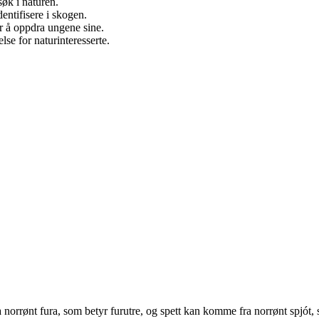
søk i naturen.
dentifisere i skogen.
r å oppdra ungene sine.
lse for naturinteresserte.
ra norrønt fura, som betyr furutre, og spett kan komme fra norrønt spjót