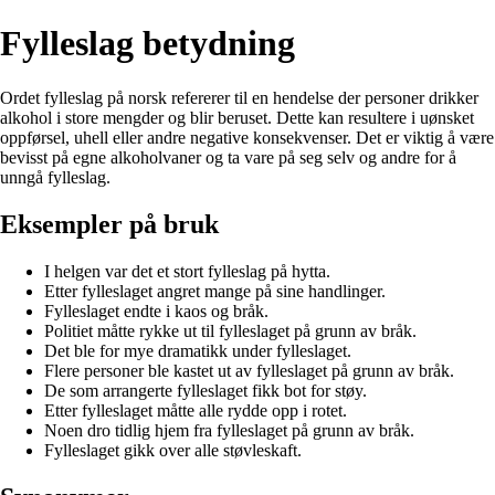
Fylleslag betydning
Ordet fylleslag på norsk refererer til en hendelse der personer drikker
alkohol i store mengder og blir beruset. Dette kan resultere i uønsket
oppførsel, uhell eller andre negative konsekvenser. Det er viktig å være
bevisst på egne alkoholvaner og ta vare på seg selv og andre for å
unngå fylleslag.
Eksempler på bruk
I helgen var det et stort fylleslag på hytta.
Etter fylleslaget angret mange på sine handlinger.
Fylleslaget endte i kaos og bråk.
Politiet måtte rykke ut til fylleslaget på grunn av bråk.
Det ble for mye dramatikk under fylleslaget.
Flere personer ble kastet ut av fylleslaget på grunn av bråk.
De som arrangerte fylleslaget fikk bot for støy.
Etter fylleslaget måtte alle rydde opp i rotet.
Noen dro tidlig hjem fra fylleslaget på grunn av bråk.
Fylleslaget gikk over alle støvleskaft.