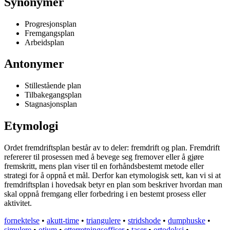
Synonymer
Progresjonsplan
Fremgangsplan
Arbeidsplan
Antonymer
Stillestående plan
Tilbakegangsplan
Stagnasjonsplan
Etymologi
Ordet fremdriftsplan består av to deler: fremdrift og plan. Fremdrift
refererer til prosessen med å bevege seg fremover eller å gjøre
fremskritt, mens plan viser til en forhåndsbestemt metode eller
strategi for å oppnå et mål. Derfor kan etymologisk sett, kan vi si at
fremdriftsplan i hovedsak betyr en plan som beskriver hvordan man
skal oppnå fremgang eller forbedring i en bestemt prosess eller
aktivitet.
fornektelse
•
akutt-time
•
triangulere
•
stridshode
•
dumphuske
•
simulere
•
otium
•
etterretningsoffiser
•
taser
•
ortodoksi
•