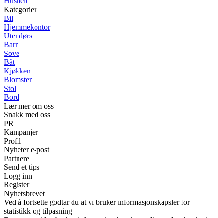
Hushelt
Kategorier
Bil
Hjemmekontor
Utendørs
Barn
Sove
Båt
Kjøkken
Blomster
Stol
Bord
Lær mer om oss
Snakk med oss
PR
Kampanjer
Profil
Nyheter e-post
Partnere
Send et tips
Logg inn
Register
Nyhetsbrevet
Ved å fortsette godtar du at vi bruker informasjonskapsler for
statistikk og tilpasning.