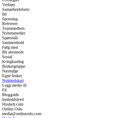
Verktøy
Samarbeidsform
Ild
Sponsing
Refererer
Teammedlem
Nyhetsmedier
Spørsmål
Sammenhold
Følg med
Bli abonnent
Sosial
Kringkasting
Brukergruppe
Nærmiljø
Egne lenker
Nettstedskart
Legg merke til
Fil
Bloggside
Innholdsfeed
Hushelt.com
Online Oslo
media@onlineoslo.com