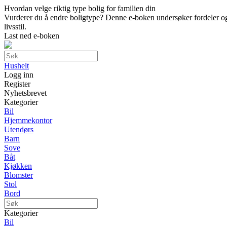
Hvordan velge riktig type bolig for familien din
Vurderer du å endre boligtype? Denne e-boken undersøker fordeler og ul
livsstil.
Last ned e-boken
Hushelt
Logg inn
Register
Nyhetsbrevet
Kategorier
Bil
Hjemmekontor
Utendørs
Barn
Sove
Båt
Kjøkken
Blomster
Stol
Bord
Kategorier
Bil