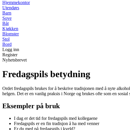
Hjemmekontor
Utendørs
Barn
Sove
Båt
Kjøkken
Blomster
Stol
Bord
Logg inn
Register
Nyhetsbrevet
Fredagspils betydning
Ordet fredagspils brukes for å beskrive tradisjonen med å nyte alkoholh
helgen. Det er en vanlig praksis i Norge og brukes ofte som en sosial
Eksempler på bruk
I dag er det tid for fredagspils med kollegaene
Fredagspils er en fin tradisjon å ha med venner
Er du med på fredagspils i kveld?