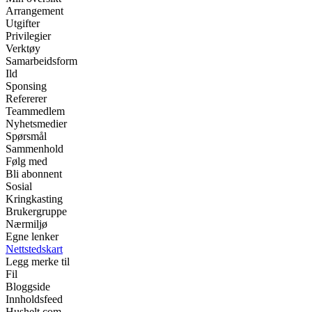
Arrangement
Utgifter
Privilegier
Verktøy
Samarbeidsform
Ild
Sponsing
Refererer
Teammedlem
Nyhetsmedier
Spørsmål
Sammenhold
Følg med
Bli abonnent
Sosial
Kringkasting
Brukergruppe
Nærmiljø
Egne lenker
Nettstedskart
Legg merke til
Fil
Bloggside
Innholdsfeed
Hushelt.com