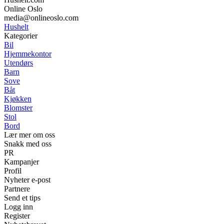
Online Oslo
media@onlineoslo.com
Hushelt
Kategorier
Bil
Hjemmekontor
Utendørs
Barn
Sove
Båt
Kjøkken
Blomster
Stol
Bord
Lær mer om oss
Snakk med oss
PR
Kampanjer
Profil
Nyheter e-post
Partnere
Send et tips
Logg inn
Register