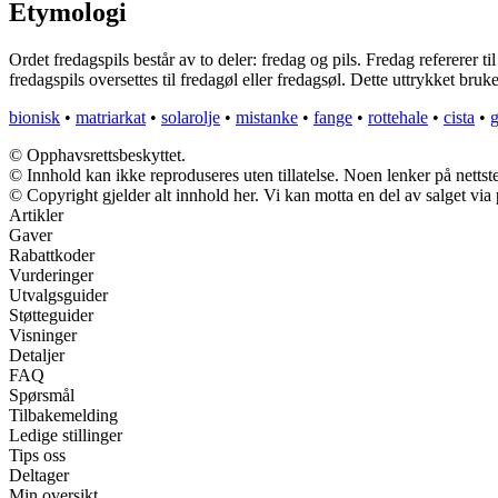
Etymologi
Ordet fredagspils består av to deler: fredag og pils. Fredag refererer 
fredagspils oversettes til fredagøl eller fredagsøl. Dette uttrykket bru
bionisk
•
matriarkat
•
solarolje
•
mistanke
•
fange
•
rottehale
•
cista
•
g
© Opphavsrettsbeskyttet.
© Innhold kan ikke reproduseres uten tillatelse. Noen lenker på nettst
© Copyright gjelder alt innhold her. Vi kan motta en del av salget via p
Artikler
Gaver
Rabattkoder
Vurderinger
Utvalgsguider
Støtteguider
Visninger
Detaljer
FAQ
Spørsmål
Tilbakemelding
Ledige stillinger
Tips oss
Deltager
Min oversikt