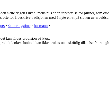
til den sjette dagen i uken, mens pils er en forkortelse for pilsner, som 
kes ofte for å beskrive tradisjonen med å nyte en øl på slutten av arbeid
uts
•
skumringstime
•
husmann
•
edet kan gi oss provisjon på kjøp.
roduktlenker. Innhold kan ikke brukes uten skriftlig tillatelse fra rettig