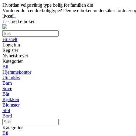
Hvordan velge riktig type bolig for familien din
Vurderer du å endre boligtype? Denne e-boken undersøker fordeler og ul
livsstil.
Last ned e-boken
Hushelt
Logg inn
Register
Nyhetsbrevet
Kategorier
Bil
Hjemmekontor
Utendørs
Barn
Sove
Båt
Kjøkken
Blomster
Stol
Bord
Kategorier
Bil