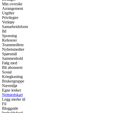
Min oversikt
Arrangement
Utgifter
Privilegier
Verktøy
Samarbeidsform
Ild
Sponsing
Refererer
Teammedlem
Nyhetsmedier
Spørsmål
Sammenhold
Følg med
Bli abonnent
Sosial
Kringkasting
Brukergruppe
Nærmiljø
Egne lenker
Nettstedskart
Legg merke til
Fil
Bloggside
Innholdsfeed