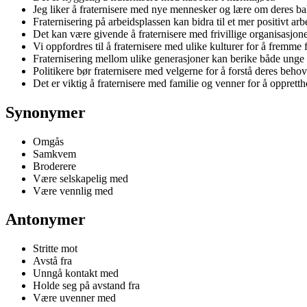
Jeg liker å fraternisere med nye mennesker og lære om deres b
Fraternisering på arbeidsplassen kan bidra til et mer positivt arb
Det kan være givende å fraternisere med frivillige organisasjone
Vi oppfordres til å fraternisere med ulike kulturer for å fremme f
Fraternisering mellom ulike generasjoner kan berike både unge 
Politikere bør fraternisere med velgerne for å forstå deres beho
Det er viktig å fraternisere med familie og venner for å opprett
Synonymer
Omgås
Samkvem
Broderere
Være selskapelig med
Være vennlig med
Antonymer
Stritte mot
Avstå fra
Unngå kontakt med
Holde seg på avstand fra
Være uvenner med