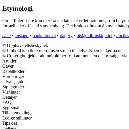
Etymologi
Ordet fraternisere kommer fra det latinske ordet fraternus, som betyr b
formell eller offisiell sammenheng. Det brukes ofte om å knytte bånd p
calle
•
anstand
•
bankautomat
•
daggry
•
biskjoldbruskkjertel
•
duches
© Opphavsrettsbeskyttet.
© Innhold kan ikke reproduseres uten tillatelse. Noen lenker på nettst
© Copyright gjelder alt innhold her. Vi kan motta en del av salget via p
Artikler
Gaver
Rabattkoder
Vurderinger
Utvalgsguider
Støtteguider
Visninger
Detaljer
FAQ
Spørsmål
Tilbakemelding
Ledige stillinger
Tips oss
Deltager