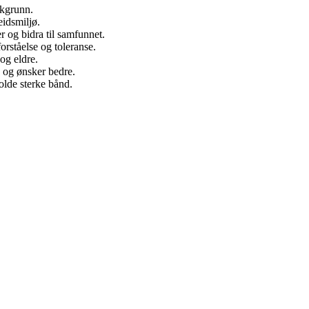
akgrunn.
eidsmiljø.
r og bidra til samfunnet.
orståelse og toleranse.
og eldre.
v og ønsker bedre.
holde sterke bånd.