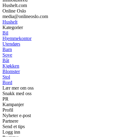
Hushelt.com
Online Oslo
media@onlineoslo.com
Hushelt
Kategorier
Bil
Hjemmekontor
Utendørs
Barn
Sove
Båt
Kjøkken
Blomster
Stol
Bord
Lær mer om oss
Snakk med oss
PR
Kampanjer
Profil
Nyheter e-post
Partnere
Send et tips
Logg inn