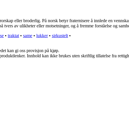
rorskap eller broderlig. På norsk betyr fraternisere å innlede en vennska
å tvers av ulikheter eller motsetninger, og å fremme forståelse og samho
se
•
traktat
•
same
•
lukker
•
sirkustelt
•
edet kan gi oss provisjon på kjøp.
roduktlenker. Innhold kan ikke brukes uten skriftlig tillatelse fra rettig