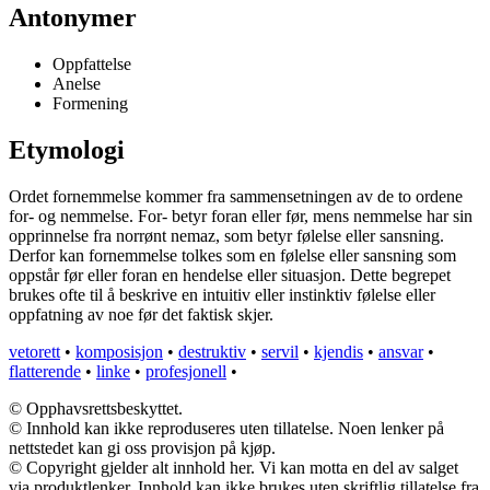
Antonymer
Oppfattelse
Anelse
Formening
Etymologi
Ordet fornemmelse kommer fra sammensetningen av de to ordene
for- og nemmelse. For- betyr foran eller før, mens nemmelse har sin
opprinnelse fra norrønt nemaz, som betyr følelse eller sansning.
Derfor kan fornemmelse tolkes som en følelse eller sansning som
oppstår før eller foran en hendelse eller situasjon. Dette begrepet
brukes ofte til å beskrive en intuitiv eller instinktiv følelse eller
oppfatning av noe før det faktisk skjer.
vetorett
•
komposisjon
•
destruktiv
•
servil
•
kjendis
•
ansvar
•
flatterende
•
linke
•
profesjonell
•
© Opphavsrettsbeskyttet.
© Innhold kan ikke reproduseres uten tillatelse. Noen lenker på
nettstedet kan gi oss provisjon på kjøp.
© Copyright gjelder alt innhold her. Vi kan motta en del av salget
via produktlenker. Innhold kan ikke brukes uten skriftlig tillatelse fra