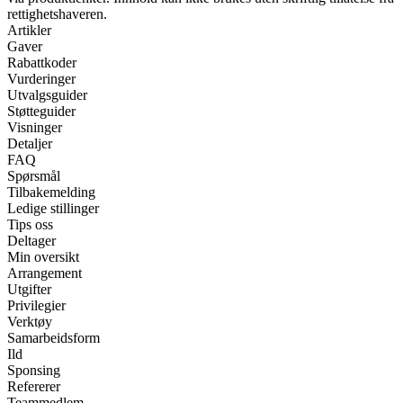
rettighetshaveren.
Artikler
Gaver
Rabattkoder
Vurderinger
Utvalgsguider
Støtteguider
Visninger
Detaljer
FAQ
Spørsmål
Tilbakemelding
Ledige stillinger
Tips oss
Deltager
Min oversikt
Arrangement
Utgifter
Privilegier
Verktøy
Samarbeidsform
Ild
Sponsing
Refererer
Teammedlem