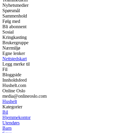
Nyhetsmedier
Spørsmål
Sammenhold
Følg med
Bli abonnent
Sosial
Kringkasting
Brukergruppe
Nærmiljø
Egne lenker
Nettstedskart
Legg merke til
Fil
Bloggside
Innholdsfeed
Hushelt.com
Online Oslo
media@onlineoslo.com
Hushelt
Kategorier
Bil
Hjemmekontor
Utendørs
Barn