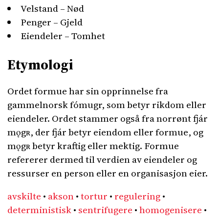
Velstand – Nød
Penger – Gjeld
Eiendeler – Tomhet
Etymologi
Ordet formue har sin opprinnelse fra
gammelnorsk fómugr, som betyr rikdom eller
eiendeler. Ordet stammer også fra norrønt fjár
mǫgʀ, der fjár betyr eiendom eller formue, og
mǫgʀ betyr kraftig eller mektig. Formue
refererer dermed til verdien av eiendeler og
ressurser en person eller en organisasjon eier.
avskilte
•
akson
•
tortur
•
regulering
•
deterministisk
•
sentrifugere
•
homogenisere
•