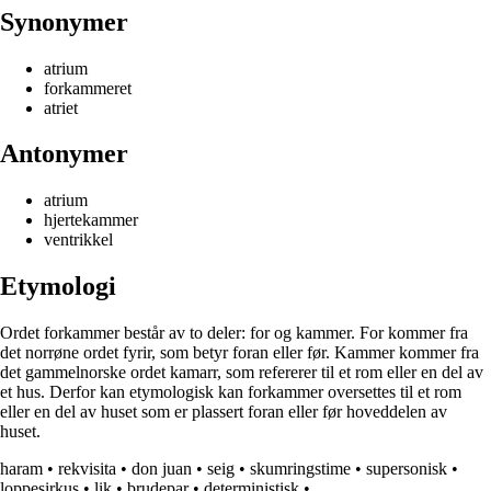
Synonymer
atrium
forkammeret
atriet
Antonymer
atrium
hjertekammer
ventrikkel
Etymologi
Ordet forkammer består av to deler: for og kammer. For kommer fra
det norrøne ordet fyrir, som betyr foran eller før. Kammer kommer fra
det gammelnorske ordet kamarr, som refererer til et rom eller en del av
et hus. Derfor kan etymologisk kan forkammer oversettes til et rom
eller en del av huset som er plassert foran eller før hoveddelen av
huset.
haram
•
rekvisita
•
don juan
•
seig
•
skumringstime
•
supersonisk
•
loppesirkus
•
lik
•
brudepar
•
deterministisk
•