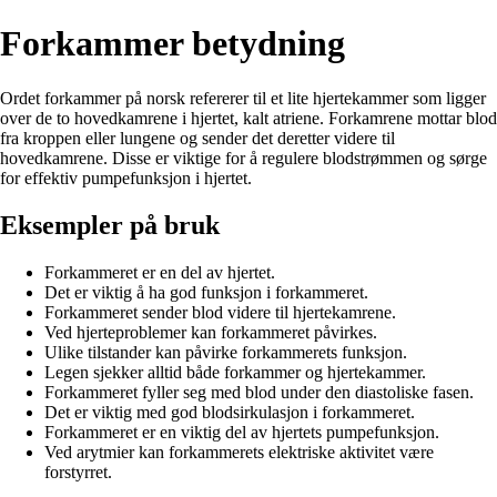
Forkammer betydning
Ordet forkammer på norsk refererer til et lite hjertekammer som ligger
over de to hovedkamrene i hjertet, kalt atriene. Forkamrene mottar blod
fra kroppen eller lungene og sender det deretter videre til
hovedkamrene. Disse er viktige for å regulere blodstrømmen og sørge
for effektiv pumpefunksjon i hjertet.
Eksempler på bruk
Forkammeret er en del av hjertet.
Det er viktig å ha god funksjon i forkammeret.
Forkammeret sender blod videre til hjertekamrene.
Ved hjerteproblemer kan forkammeret påvirkes.
Ulike tilstander kan påvirke forkammerets funksjon.
Legen sjekker alltid både forkammer og hjertekammer.
Forkammeret fyller seg med blod under den diastoliske fasen.
Det er viktig med god blodsirkulasjon i forkammeret.
Forkammeret er en viktig del av hjertets pumpefunksjon.
Ved arytmier kan forkammerets elektriske aktivitet være
forstyrret.