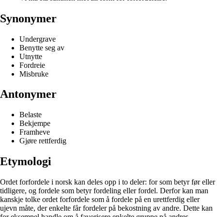
Synonymer
Undergrave
Benytte seg av
Utnytte
Fordreie
Misbruke
Antonymer
Belaste
Bekjempe
Framheve
Gjøre rettferdig
Etymologi
Ordet forfordele i norsk kan deles opp i to deler: for som betyr før eller
tidligere, og fordele som betyr fordeling eller fordel. Derfor kan man
kanskje tolke ordet forfordele som å fordele på en urettferdig eller
ujevn måte, der enkelte får fordeler på bekostning av andre. Dette kan
for eksempel handle om å favorisere enkelte gruppe på andres