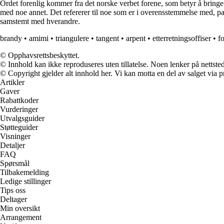
Ordet forenlig kommer fra det norske verbet forene, som betyr å bring
med noe annet. Det refererer til noe som er i overensstemmelse med, pas
samstemt med hverandre.
brandy
•
amimi
•
triangulere
•
tangent
•
arpent
•
etterretningsoffiser
•
f
© Opphavsrettsbeskyttet.
© Innhold kan ikke reproduseres uten tillatelse. Noen lenker på nettsted
© Copyright gjelder alt innhold her. Vi kan motta en del av salget via pr
Artikler
Gaver
Rabattkoder
Vurderinger
Utvalgsguider
Støtteguider
Visninger
Detaljer
FAQ
Spørsmål
Tilbakemelding
Ledige stillinger
Tips oss
Deltager
Min oversikt
Arrangement