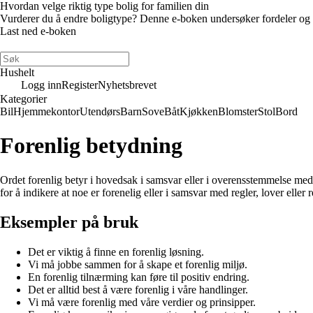
Hvordan velge riktig type bolig for familien din
Vurderer du å endre boligtype? Denne e-boken undersøker fordeler og ulem
Last ned e-boken
Hushelt
Logg inn
Register
Nyhetsbrevet
Kategorier
Bil
Hjemmekontor
Utendørs
Barn
Sove
Båt
Kjøkken
Blomster
Stol
Bord
Forenlig betydning
Ordet forenlig betyr i hovedsak i samsvar eller i overensstemmelse me
for å indikere at noe er forenelig eller i samsvar med regler, lover eller r
Eksempler på bruk
Det er viktig å finne en forenlig løsning.
Vi må jobbe sammen for å skape et forenlig miljø.
En forenlig tilnærming kan føre til positiv endring.
Det er alltid best å være forenlig i våre handlinger.
Vi må være forenlig med våre verdier og prinsipper.