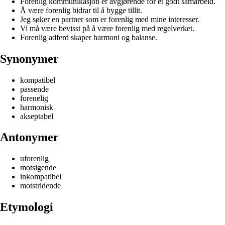
Forenlig kommunikasjon er avgjørende for et godt samarbeid.
Å være forenlig bidrar til å bygge tillit.
Jeg søker en partner som er forenlig med mine interesser.
Vi må være bevisst på å være forenlig med regelverket.
Forenlig adferd skaper harmoni og balanse.
Synonymer
kompatibel
passende
forenelig
harmonisk
akseptabel
Antonymer
uforenlig
motsigende
inkompatibel
motstridende
Etymologi