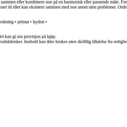
e sammen eller kombinere noe på en harmonisk eller passende måte. Fore
ser til eller kan eksistere sammen med noe annet uten problemer. Ordet b
orskning
•
primat
•
hydrat
•
et kan gi oss provisjon på kjøp.
oduktlenker. Innhold kan ikke brukes uten skriftlig tillatelse fra rettigh