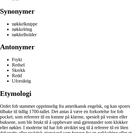
Synonymer
nøkkelknippe
nøkkelring
nøkkelholder
Antonymer
Frykt
Redsel
Skrekk
Redd
Uforsiktig
Etymologi
Ordet fob stammer opprinnelig fra amerikansk engelsk, og kan spores
tilbake til tidlig 1700-tallet. Det antas å være en forkortelse for fob
pocket, som refererer til en lomme på klærne, spesielt på vesten eller
buksene, som ble brukt til å oppbevare små gjenstander som klokker
eller nøkler. I moderne tid har fob utviklet seg til å referere til en liten
dekorativ eller praktisk gjenstand som henger fra en nøkkelring eller et