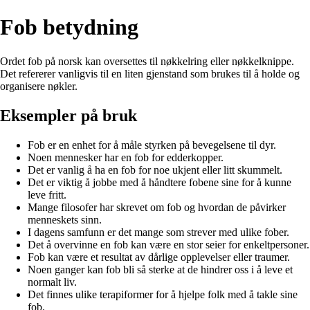
Fob betydning
Ordet fob på norsk kan oversettes til nøkkelring eller nøkkelknippe.
Det refererer vanligvis til en liten gjenstand som brukes til å holde og
organisere nøkler.
Eksempler på bruk
Fob er en enhet for å måle styrken på bevegelsene til dyr.
Noen mennesker har en fob for edderkopper.
Det er vanlig å ha en fob for noe ukjent eller litt skummelt.
Det er viktig å jobbe med å håndtere fobene sine for å kunne
leve fritt.
Mange filosofer har skrevet om fob og hvordan de påvirker
menneskets sinn.
I dagens samfunn er det mange som strever med ulike fober.
Det å overvinne en fob kan være en stor seier for enkeltpersoner.
Fob kan være et resultat av dårlige opplevelser eller traumer.
Noen ganger kan fob bli så sterke at de hindrer oss i å leve et
normalt liv.
Det finnes ulike terapiformer for å hjelpe folk med å takle sine
fob.