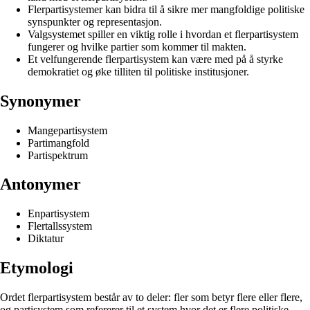
Flerpartisystemer kan bidra til å sikre mer mangfoldige politiske
synspunkter og representasjon.
Valgsystemet spiller en viktig rolle i hvordan et flerpartisystem
fungerer og hvilke partier som kommer til makten.
Et velfungerende flerpartisystem kan være med på å styrke
demokratiet og øke tilliten til politiske institusjoner.
Synonymer
Mangepartisystem
Partimangfold
Partispektrum
Antonymer
Enpartisystem
Flertallssystem
Diktatur
Etymologi
Ordet flerpartisystem består av to deler: fler som betyr flere eller flere,
og partisystem som refererer til et system hvor det er flere politiske