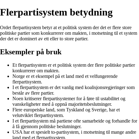
Flerpartisystem betydning
Ordet flerpartisystem betyr at et politisk system der det er flere store
politiske partier som konkurrerer om makten, i motsetning til et system
der det er dominert av ett eller to store partier.
Eksempler på bruk
Et flerpartisystem er et politisk system der flere politiske partier
konkurrerer om makten.
Norge er et eksempel på et land med et velfungerende
flerpartisystem.
I et flerpartisystem er det vanlig med koalisjonsregjeringer som
består av flere partier.
Noen kritiserer flerpartisystemer for å føre til ustabilitet og
vanskeligheter med å oppnå majoritetsbeslutninger.
Flere europeiske land, som Tyskland og Sverige, har et
velutviklet flerpartisystem.
I et flerpartisystem må partiene ofte samarbeide og forhandle for
å få gjennom politiske beslutninger.
USA har et spesielt to-partisystem, i motsetning til mange andre
land med et flerpartisystem.