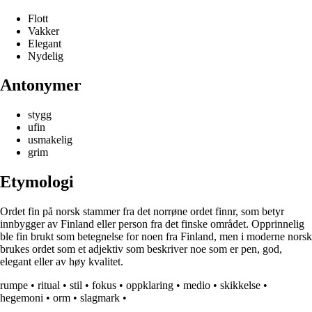
Flott
Vakker
Elegant
Nydelig
Antonymer
stygg
ufin
usmakelig
grim
Etymologi
Ordet fin på norsk stammer fra det norrøne ordet finnr, som betyr
innbygger av Finland eller person fra det finske området. Opprinnelig
ble fin brukt som betegnelse for noen fra Finland, men i moderne norsk
brukes ordet som et adjektiv som beskriver noe som er pen, god,
elegant eller av høy kvalitet.
rumpe
•
ritual
•
stil
•
fokus
•
oppklaring
•
medio
•
skikkelse
•
hegemoni
•
orm
•
slagmark
•