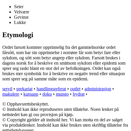
Seier
Velvære
Gevinst
Lukke
Etymologi
Ordet farsott kommer opprinnelig fra det gammelnorske ordet
fársótt, som har sin opprinnelse i norrøne fár som betyr fare eller
sykdom, og sótt som betyr angrep eller sykdom. Farsott brukes i
dagens norsk for å beskrive en smittsom sykdom eller epidemi som
sprer seg raskt blant en stor del av befolkningen. Ordet kan også
brukes mer symbolsk for å beskrive en negativ trend eller situasjon
som sprer seg på samme måte som en epidemi.
servil
•
prekariat
•
handlingsreferat
•
outlet
•
administrasjon
•
makulere
•
karnapp
•
doku
•
mungo
•
hydrat
•
© Opphavsrettsbeskyttet.
© Innhold kan ikke reproduseres uten tillatelse. Noen lenker på
nettstedet kan gi oss provisjon på kjøp.
© Copyright gjelder alt innhold her. Vi kan motta en del av salget
via produktlenker. Innhold kan ikke brukes uten skriftlig tillatelse fra
rettighetshaveren.