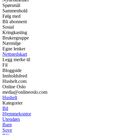
Spørsmål
Sammenhold
Følg med
Bli abonnent
Sosial
Kringkasting
Brukergruppe
Nærmiljø
Egne lenker
Nettstedskart
Legg merke til
Fil
Bloggside
Innholdsfeed
Hushelt.com
Online Oslo
media@onlineoslo.com
Hushelt
Kategorier
Bil
Hjemmekontor
Utendørs
Barn
Sove