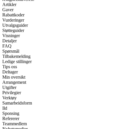
Artikler
Gaver
Rabattkoder
Vurderinger
Utvalgsguider
Støtteguider
Visninger
Detaljer
FAQ
Spørsmål
Tilbakemelding
Ledige stillinger
Tips oss
Deltager
Min oversikt
Arrangement
Utgifter
Privilegier
Verktøy
Samarbeidsform
Ild
Sponsing
Refererer
Teammedlem
Nyhetsmedier