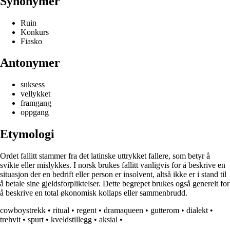
Synonymer
Ruin
Konkurs
Fiasko
Antonymer
suksess
vellykket
framgang
oppgang
Etymologi
Ordet fallitt stammer fra det latinske uttrykket fallere, som betyr å
svikte eller mislykkes. I norsk brukes fallitt vanligvis for å beskrive en
situasjon der en bedrift eller person er insolvent, altså ikke er i stand til
å betale sine gjeldsforpliktelser. Dette begrepet brukes også generelt for
å beskrive en total økonomisk kollaps eller sammenbrudd.
cowboystrekk
•
ritual
•
regent
•
dramaqueen
•
gutterom
•
dialekt
•
trehvit
•
spurt
•
kveldstillegg
•
aksial
•