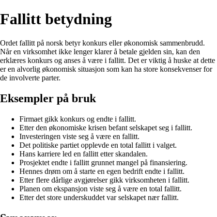
Fallitt betydning
Ordet fallitt på norsk betyr konkurs eller økonomisk sammenbrudd.
Når en virksomhet ikke lenger klarer å betale gjelden sin, kan den
erklæres konkurs og anses å være i fallitt. Det er viktig å huske at dette
er en alvorlig økonomisk situasjon som kan ha store konsekvenser for
de involverte parter.
Eksempler på bruk
Firmaet gikk konkurs og endte i fallitt.
Etter den økonomiske krisen befant selskapet seg i fallitt.
Investeringen viste seg å være en fallitt.
Det politiske partiet opplevde en total fallitt i valget.
Hans karriere led en fallitt etter skandalen.
Prosjektet endte i fallitt grunnet mangel på finansiering.
Hennes drøm om å starte en egen bedrift endte i fallitt.
Etter flere dårlige avgjørelser gikk virksomheten i fallitt.
Planen om ekspansjon viste seg å være en total fallitt.
Etter det store underskuddet var selskapet nær fallitt.