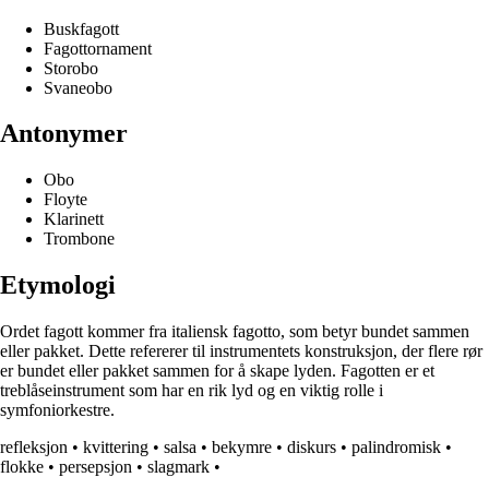
Buskfagott
Fagottornament
Storobo
Svaneobo
Antonymer
Obo
Floyte
Klarinett
Trombone
Etymologi
Ordet fagott kommer fra italiensk fagotto, som betyr bundet sammen
eller pakket. Dette refererer til instrumentets konstruksjon, der flere rør
er bundet eller pakket sammen for å skape lyden. Fagotten er et
treblåseinstrument som har en rik lyd og en viktig rolle i
symfoniorkestre.
refleksjon
•
kvittering
•
salsa
•
bekymre
•
diskurs
•
palindromisk
•
flokke
•
persepsjon
•
slagmark
•