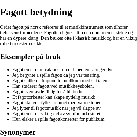
Fagott betydning
Ordet fagott på norsk refererer til et musikkinstrument som tilhører
treblåseinstrumentene. Fagotten ligner litt på en obo, men er større og
har en dypere klang. Den brukes ofte i klassisk musikk og har en viktig
rolle i orkestermusikk.
Eksempler på bruk
Fagotten er et musikkinstrument med en særegen lyd.
Jeg begynte å spille fagott da jeg var tenåring.
Fagottspilleren imponerte publikum med sitt talent.
Han studerer fagott ved musikkhøyskolen.
Fagottisten øvde flittig for å bli bedre.
Et fagottorkester kan skape nydelig musikk.
Fagottklangen fyller rommet med varme toner.
Jeg lytter til fagottmusikk når jeg vil slappe av.
Fagotten er en viktig del av symfoniorkesteret.
Hun elsker å spille fagottkonserter for publikum.
Synonymer