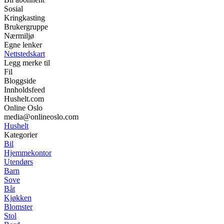
Sosial
Kringkasting
Brukergruppe
Nærmiljø
Egne lenker
Nettstedskart
Legg merke til
Fil
Bloggside
Innholdsfeed
Hushelt.com
Online Oslo
media@onlineoslo.com
Hushelt
Kategorier
Bil
Hjemmekontor
Utendørs
Barn
Sove
Båt
Kjøkken
Blomster
Stol