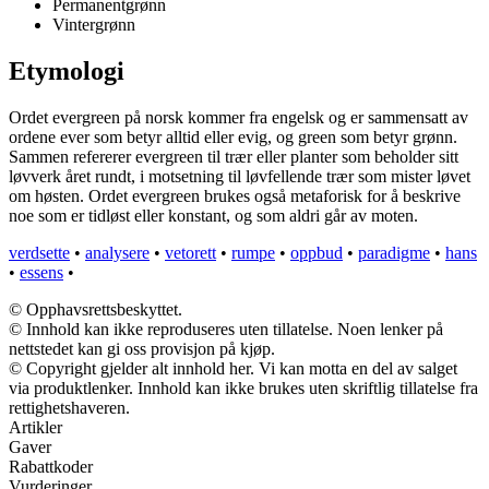
Permanentgrønn
Vintergrønn
Etymologi
Ordet evergreen på norsk kommer fra engelsk og er sammensatt av
ordene ever som betyr alltid eller evig, og green som betyr grønn.
Sammen refererer evergreen til trær eller planter som beholder sitt
løvverk året rundt, i motsetning til løvfellende trær som mister løvet
om høsten. Ordet evergreen brukes også metaforisk for å beskrive
noe som er tidløst eller konstant, og som aldri går av moten.
verdsette
•
analysere
•
vetorett
•
rumpe
•
oppbud
•
paradigme
•
hans
•
essens
•
© Opphavsrettsbeskyttet.
© Innhold kan ikke reproduseres uten tillatelse. Noen lenker på
nettstedet kan gi oss provisjon på kjøp.
© Copyright gjelder alt innhold her. Vi kan motta en del av salget
via produktlenker. Innhold kan ikke brukes uten skriftlig tillatelse fra
rettighetshaveren.
Artikler
Gaver
Rabattkoder
Vurderinger