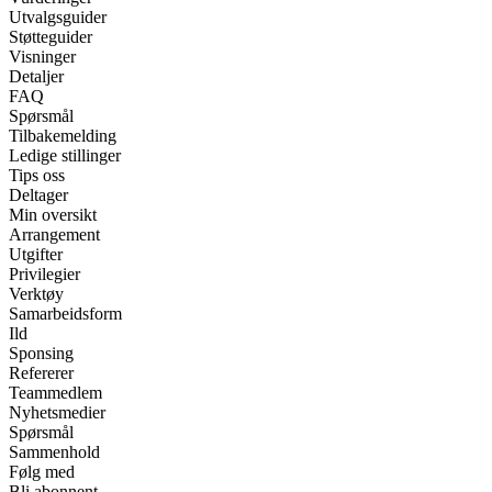
Utvalgsguider
Støtteguider
Visninger
Detaljer
FAQ
Spørsmål
Tilbakemelding
Ledige stillinger
Tips oss
Deltager
Min oversikt
Arrangement
Utgifter
Privilegier
Verktøy
Samarbeidsform
Ild
Sponsing
Refererer
Teammedlem
Nyhetsmedier
Spørsmål
Sammenhold
Følg med
Bli abonnent