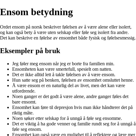
Ensom betydning
Ordet ensom på norsk beskriver følelsen av å være alene eller isolert,
og kan også bety å være uten selskap eller føle seg isolert fra andre.
Det kan beskrive en følelse av ensomhet både fysisk og følelsesmessig.
Eksempler på bruk
Jeg føler meg ensom når jeg er borte fra familien min.
Ensomheten kan være smertefull, spesielt om natten.
Det er ikke alltid lett å takle følelsen av å være ensom.
Hun satte seg på benken, følelsen av ensomhet omsluttet henne.
Å være ensom er en naturlig del av livet, men det kan være
utfordrende.
Noen ganger er det godt å være alene, andre ganger føles det
bare ensomt.
Ensomhet kan føre til depresjon hvis man ikke håndterer det på
riktig måte.
Noen søker etter selskap for å unngå å føle seg ensomme.
Det er viktig å ha gode venner og familie rundt seg for å unngå å
føle seg ensom.
Ensomhet kan også være en mulighet til å reflektere og lære mer