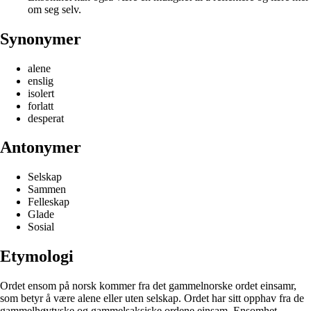
om seg selv.
Synonymer
alene
enslig
isolert
forlatt
desperat
Antonymer
Selskap
Sammen
Felleskap
Glade
Sosial
Etymologi
Ordet ensom på norsk kommer fra det gammelnorske ordet einsamr,
som betyr å være alene eller uten selskap. Ordet har sitt opphav fra de
gammelhøytyske og gammelsaksiske ordene einsam. Ensomhet