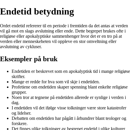
Endetid betydning
Ordet endetid refererer til en periode i fremtiden da det antas at verden
vil gå mot en slags avslutning eller ende. Dette begrepet brukes ofte i
religiøse eller apokalyptiske sammenhenger hvor det er en tro på at
verden eller menneskeheten vil oppleve en stor omveltning eller
avslutning av cykluser.
Eksempler på bruk
Endetiden er beskrevet som en apokalyptisk tid i mange religiøse
skrifter.
Mange er redde for hva som vil skje i endetiden.
Profetiene om endetiden skaper spenning blant enkelte religiøse
grupper.
Noen tror at tegnene på endetiden allerede er synlige i verden i
dag.
I endetiden vil det ifølge visse tolkninger være store katastrofer
og lidelser.
Debatten om endetiden har pågått i århundrer blant teologer og
forskere.
Det finnes ulike tolkninger av begrepet endetid i ulike kulturer