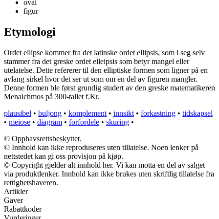
oval
figur
Etymologi
Ordet ellipse kommer fra det latinske ordet ellipsis, som i seg selv
stammer fra det greske ordet elleipsis som betyr mangel eller
utelatelse. Dette refererer til den elliptiske formen som ligner på en
avlang sirkel hvor det ser ut som om en del av figuren mangler.
Denne formen ble først grundig studert av den greske matematikeren
Menaichmos på 300-tallet f.Kr.
plausibel
•
buljong
•
komplement
•
innsikt
•
forkastning
•
tidskapsel
•
meiose
•
diagram
•
forfordele
•
skuring
•
© Opphavsrettsbeskyttet.
© Innhold kan ikke reproduseres uten tillatelse. Noen lenker på
nettstedet kan gi oss provisjon på kjøp.
© Copyright gjelder alt innhold her. Vi kan motta en del av salget
via produktlenker. Innhold kan ikke brukes uten skriftlig tillatelse fra
rettighetshaveren.
Artikler
Gaver
Rabattkoder
Vurderinger