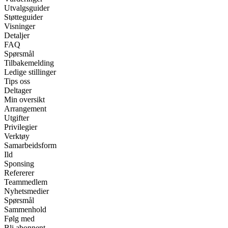
Utvalgsguider
Støtteguider
Visninger
Detaljer
FAQ
Spørsmål
Tilbakemelding
Ledige stillinger
Tips oss
Deltager
Min oversikt
Arrangement
Utgifter
Privilegier
Verktøy
Samarbeidsform
Ild
Sponsing
Refererer
Teammedlem
Nyhetsmedier
Spørsmål
Sammenhold
Følg med
Bli abonnent