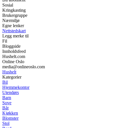
Sosial
Kringkasting
Brukergruppe
Nærmiljø
Egne lenker
Nettstedskart
Legg merke til
Fil
Bloggside
Innholdsfeed
Hushelt.com
Online Oslo
media@onlineoslo.com
Hushelt
Kategorier
Bil
Hjemmekontor
Utendørs
Barn
Sove
Båt
Kjøkken
Blomster
Stol