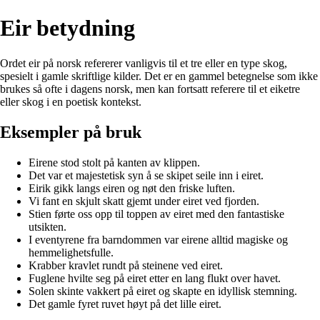
Eir betydning
Ordet eir på norsk refererer vanligvis til et tre eller en type skog,
spesielt i gamle skriftlige kilder. Det er en gammel betegnelse som ikke
brukes så ofte i dagens norsk, men kan fortsatt referere til et eiketre
eller skog i en poetisk kontekst.
Eksempler på bruk
Eirene stod stolt på kanten av klippen.
Det var et majestetisk syn å se skipet seile inn i eiret.
Eirik gikk langs eiren og nøt den friske luften.
Vi fant en skjult skatt gjemt under eiret ved fjorden.
Stien førte oss opp til toppen av eiret med den fantastiske
utsikten.
I eventyrene fra barndommen var eirene alltid magiske og
hemmelighetsfulle.
Krabber kravlet rundt på steinene ved eiret.
Fuglene hvilte seg på eiret etter en lang flukt over havet.
Solen skinte vakkert på eiret og skapte en idyllisk stemning.
Det gamle fyret ruvet høyt på det lille eiret.