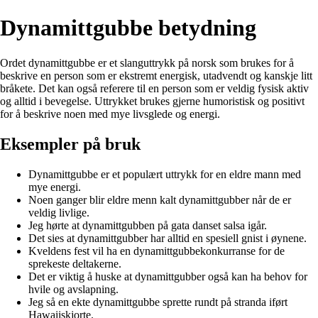
Dynamittgubbe betydning
Ordet dynamittgubbe er et slanguttrykk på norsk som brukes for å
beskrive en person som er ekstremt energisk, utadvendt og kanskje litt
bråkete. Det kan også referere til en person som er veldig fysisk aktiv
og alltid i bevegelse. Uttrykket brukes gjerne humoristisk og positivt
for å beskrive noen med mye livsglede og energi.
Eksempler på bruk
Dynamittgubbe er et populært uttrykk for en eldre mann med
mye energi.
Noen ganger blir eldre menn kalt dynamittgubber når de er
veldig livlige.
Jeg hørte at dynamittgubben på gata danset salsa igår.
Det sies at dynamittgubber har alltid en spesiell gnist i øynene.
Kveldens fest vil ha en dynamittgubbekonkurranse for de
sprekeste deltakerne.
Det er viktig å huske at dynamittgubber også kan ha behov for
hvile og avslapning.
Jeg så en ekte dynamittgubbe sprette rundt på stranda iført
Hawaiiskjorte.