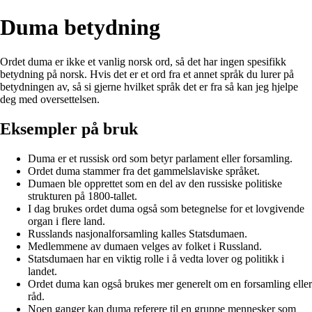
Duma betydning
Ordet duma er ikke et vanlig norsk ord, så det har ingen spesifikk
betydning på norsk. Hvis det er et ord fra et annet språk du lurer på
betydningen av, så si gjerne hvilket språk det er fra så kan jeg hjelpe
deg med oversettelsen.
Eksempler på bruk
Duma er et russisk ord som betyr parlament eller forsamling.
Ordet duma stammer fra det gammelslaviske språket.
Dumaen ble opprettet som en del av den russiske politiske
strukturen på 1800-tallet.
I dag brukes ordet duma også som betegnelse for et lovgivende
organ i flere land.
Russlands nasjonalforsamling kalles Statsdumaen.
Medlemmene av dumaen velges av folket i Russland.
Statsdumaen har en viktig rolle i å vedta lover og politikk i
landet.
Ordet duma kan også brukes mer generelt om en forsamling eller
råd.
Noen ganger kan duma referere til en gruppe mennesker som