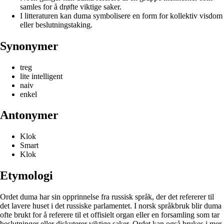
samles for å drøfte viktige saker.
I litteraturen kan duma symbolisere en form for kollektiv visdom
eller beslutningstaking.
Synonymer
treg
lite intelligent
naiv
enkel
Antonymer
Klok
Smart
Klok
Etymologi
Ordet duma har sin opprinnelse fra russisk språk, der det refererer til
det lavere huset i det russiske parlamentet. I norsk språkbruk blir duma
ofte brukt for å referere til et offisielt organ eller en forsamling som tar
beslutninger eller diskuterer viktige saker. Ordet kan også brukes i mer