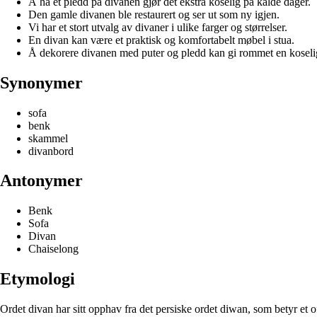
Å ha et pledd på divanen gjør det ekstra koselig på kalde dager.
Den gamle divanen ble restaurert og ser ut som ny igjen.
Vi har et stort utvalg av divaner i ulike farger og størrelser.
En divan kan være et praktisk og komfortabelt møbel i stua.
Å dekorere divanen med puter og pledd kan gi rommet en koseli
Synonymer
sofa
benk
skammel
divanbord
Antonymer
Benk
Sofa
Divan
Chaiselong
Etymologi
Ordet divan har sitt opphav fra det persiske ordet diwan, som betyr et off