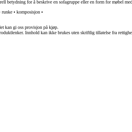
erell betydning for å beskrive en sofagruppe eller en form for møbel me
•
runke
•
komposisjon
•
et kan gi oss provisjon på kjøp.
oduktlenker. Innhold kan ikke brukes uten skriftlig tillatelse fra rettigh