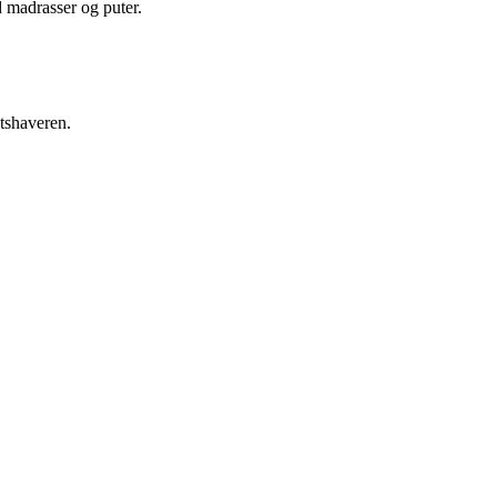
d madrasser og puter.
etshaveren.