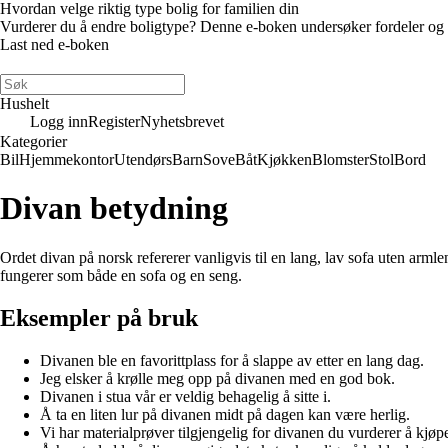
Hvordan velge riktig type bolig for familien din
Vurderer du å endre boligtype? Denne e-boken undersøker fordeler og ulem
Last ned e-boken
Hushelt
Logg inn
Register
Nyhetsbrevet
Kategorier
Bil
Hjemmekontor
Utendørs
Barn
Sove
Båt
Kjøkken
Blomster
Stol
Bord
Divan betydning
Ordet divan på norsk refererer vanligvis til en lang, lav sofa uten armle
fungerer som både en sofa og en seng.
Eksempler på bruk
Divanen ble en favorittplass for å slappe av etter en lang dag.
Jeg elsker å krølle meg opp på divanen med en god bok.
Divanen i stua vår er veldig behagelig å sitte i.
Å ta en liten lur på divanen midt på dagen kan være herlig.
Vi har materialprøver tilgjengelig for divanen du vurderer å kjøp