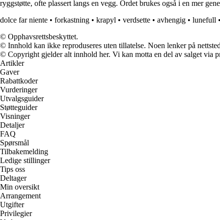
ryggstøtte, ofte plassert langs en vegg. Ordet brukes også i en mer gen
dolce far niente
•
forkastning
•
krapyl
•
verdsette
•
avhengig
•
lunefull
© Opphavsrettsbeskyttet.
© Innhold kan ikke reproduseres uten tillatelse. Noen lenker på nettsted
© Copyright gjelder alt innhold her. Vi kan motta en del av salget via pr
Artikler
Gaver
Rabattkoder
Vurderinger
Utvalgsguider
Støtteguider
Visninger
Detaljer
FAQ
Spørsmål
Tilbakemelding
Ledige stillinger
Tips oss
Deltager
Min oversikt
Arrangement
Utgifter
Privilegier