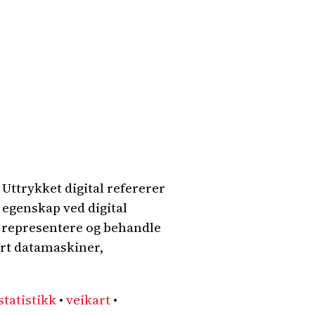
 Uttrykket digital refererer
e egenskap ved digital
 å representere og behandle
ert datamaskiner,
statistikk
•
veikart
•