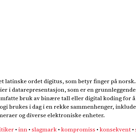
t latinske ordet digitus, som betyr finger på norsk.
verdier i datarepresentasjon, som er en grunnleggend
omfatte bruk av binære tall eller digital koding for
logi brukes i dag i en rekke sammenhenger, inklud
meraer og diverse elektroniske enheter.
itiker
•
inn
•
slagmark
•
kompromiss
•
konsekvent
•