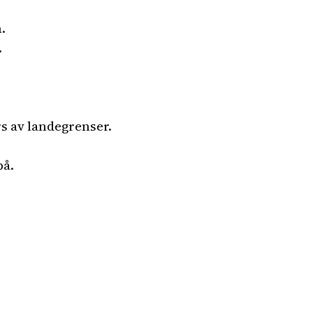
.
.
s av landegrenser.
på.