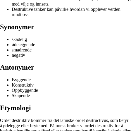
med vilje og innsats.
Destruktive tanker kan påvirke hvordan vi opplever verden
rundt oss.
Synonymer
skadelig
ødeleggende
smadrende
negativ
Antonymer
Byggende
Konstruktiv
Oppbyggende
Skapende
Etymologi
Ordet destruktiv kommer fra det latinske ordet destructivus, som betyr
å ødelegge eller bryte ned. På norsk bruker vi ordet destruktiv for å
beskrive handlinger, adferd eller tanker som har til hensikt å skade eller