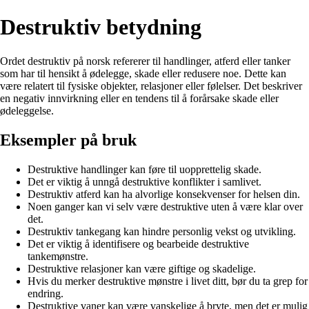
Destruktiv betydning
Ordet destruktiv på norsk refererer til handlinger, atferd eller tanker
som har til hensikt å ødelegge, skade eller redusere noe. Dette kan
være relatert til fysiske objekter, relasjoner eller følelser. Det beskriver
en negativ innvirkning eller en tendens til å forårsake skade eller
ødeleggelse.
Eksempler på bruk
Destruktive handlinger kan føre til uopprettelig skade.
Det er viktig å unngå destruktive konflikter i samlivet.
Destruktiv atferd kan ha alvorlige konsekvenser for helsen din.
Noen ganger kan vi selv være destruktive uten å være klar over
det.
Destruktiv tankegang kan hindre personlig vekst og utvikling.
Det er viktig å identifisere og bearbeide destruktive
tankemønstre.
Destruktive relasjoner kan være giftige og skadelige.
Hvis du merker destruktive mønstre i livet ditt, bør du ta grep for
endring.
Destruktive vaner kan være vanskelige å bryte, men det er mulig