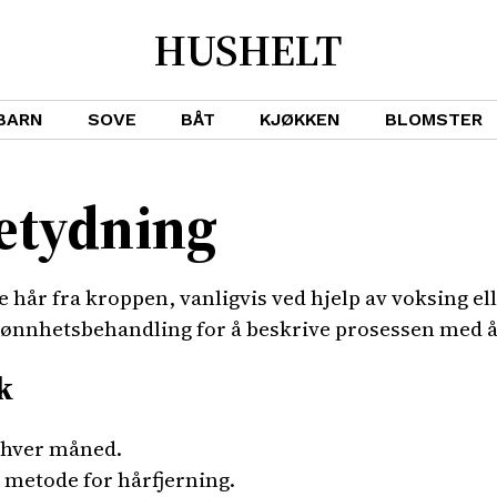
HUSHELT
BARN
SOVE
BÅT
KJØKKEN
BLOMSTER
betydning
ne hår fra kroppen, vanligvis ved hjelp av voksing e
ønnhetsbehandling for å beskrive prosessen med å 
k
 hver måned.
v metode for hårfjerning.