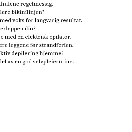
mhulene regelmessig.
lere bikinilinjen?
med voks for langvarig resultat.
verleppen din?
re med en elektrisk epilator.
ere leggene før strandferien.
fektiv depilering hjemme?
el av en god selvpleierutine.