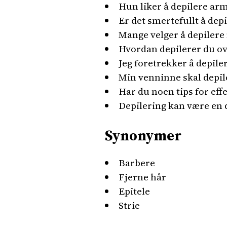
Hun liker å depilere ar
Er det smertefullt å depi
Mange velger å depilere 
Hvordan depilerer du o
Jeg foretrekker å depile
Min venninne skal depil
Har du noen tips for ef
Depilering kan være en d
Synonymer
Barbere
Fjerne hår
Epitele
Strie