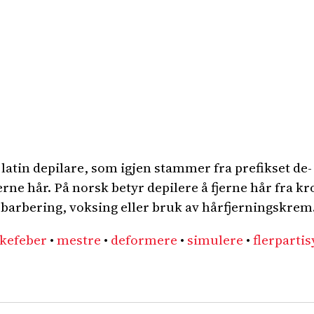
atin depilare, som igjen stammer fra prefikset de- 
erne hår. På norsk betyr depilere å fjerne hår fra k
arbering, voksing eller bruk av hårfjerningskrem
kefeber
•
mestre
•
deformere
•
simulere
•
flerparti