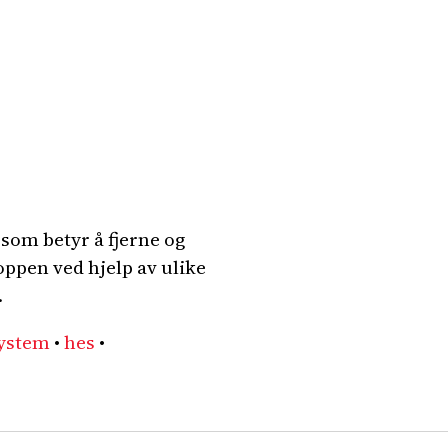
som betyr å fjerne og
roppen ved hjelp av ulike
.
system
•
hes
•