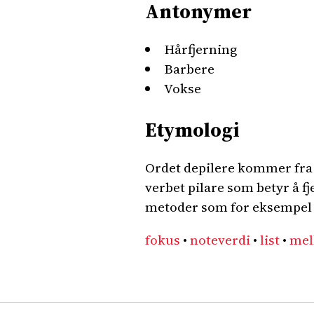
Antonymer
Hårfjerning
Barbere
Vokse
Etymologi
Ordet depilere kommer fra l
verbet pilare som betyr å fj
metoder som for eksempel b
fokus
•
noteverdi
•
list
•
mel