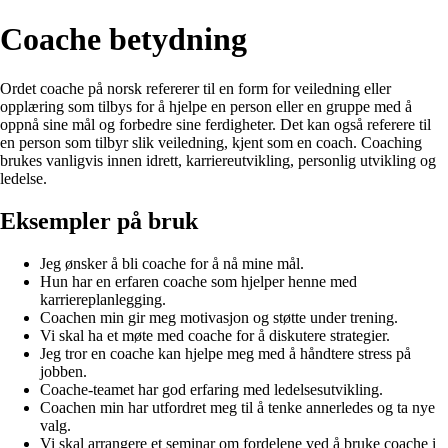
Coache betydning
Ordet coache på norsk refererer til en form for veiledning eller
opplæring som tilbys for å hjelpe en person eller en gruppe med å
oppnå sine mål og forbedre sine ferdigheter. Det kan også referere til
en person som tilbyr slik veiledning, kjent som en coach. Coaching
brukes vanligvis innen idrett, karriereutvikling, personlig utvikling og
ledelse.
Eksempler på bruk
Jeg ønsker å bli coache for å nå mine mål.
Hun har en erfaren coache som hjelper henne med
karriereplanlegging.
Coachen min gir meg motivasjon og støtte under trening.
Vi skal ha et møte med coache for å diskutere strategier.
Jeg tror en coache kan hjelpe meg med å håndtere stress på
jobben.
Coache-teamet har god erfaring med ledelsesutvikling.
Coachen min har utfordret meg til å tenke annerledes og ta nye
valg.
Vi skal arrangere et seminar om fordelene ved å bruke coache i