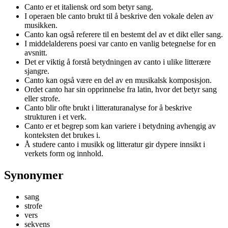
Canto er et italiensk ord som betyr sang.
I operaen ble canto brukt til å beskrive den vokale delen av
musikken.
Canto kan også referere til en bestemt del av et dikt eller sang.
I middelalderens poesi var canto en vanlig betegnelse for en
avsnitt.
Det er viktig å forstå betydningen av canto i ulike litterære
sjangre.
Canto kan også være en del av en musikalsk komposisjon.
Ordet canto har sin opprinnelse fra latin, hvor det betyr sang
eller strofe.
Canto blir ofte brukt i litteraturanalyse for å beskrive
strukturen i et verk.
Canto er et begrep som kan variere i betydning avhengig av
konteksten det brukes i.
Å studere canto i musikk og litteratur gir dypere innsikt i
verkets form og innhold.
Synonymer
sang
strofe
vers
sekvens