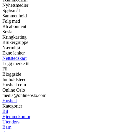
Nyhetsmedier
Spørsmål
Sammenhold
Følg med
Bli abonnent
Sosial
Kringkasting
Brukergruppe
Nærmiljø
Egne lenker
Nettstedskart
Legg merke til
Fil
Bloggside
Innholdsfeed
Hushelt.com
Online Oslo
media@onlineoslo.com
Hushelt
Kategorier
Bil
Hjemmekontor
Utendørs
Barn