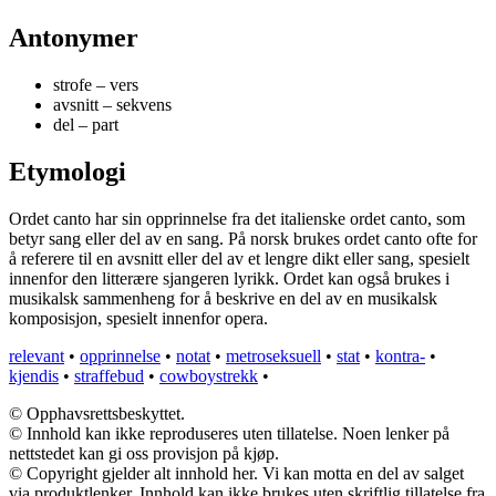
Antonymer
strofe – vers
avsnitt – sekvens
del – part
Etymologi
Ordet canto har sin opprinnelse fra det italienske ordet canto, som
betyr sang eller del av en sang. På norsk brukes ordet canto ofte for
å referere til en avsnitt eller del av et lengre dikt eller sang, spesielt
innenfor den litterære sjangeren lyrikk. Ordet kan også brukes i
musikalsk sammenheng for å beskrive en del av en musikalsk
komposisjon, spesielt innenfor opera.
relevant
•
opprinnelse
•
notat
•
metroseksuell
•
stat
•
kontra-
•
kjendis
•
straffebud
•
cowboystrekk
•
© Opphavsrettsbeskyttet.
© Innhold kan ikke reproduseres uten tillatelse. Noen lenker på
nettstedet kan gi oss provisjon på kjøp.
© Copyright gjelder alt innhold her. Vi kan motta en del av salget
via produktlenker. Innhold kan ikke brukes uten skriftlig tillatelse fra