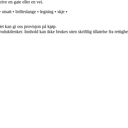
ive en gate eller en vei.
•
utsatt
•
brilleslange
•
legning
•
skje
•
et kan gi oss provisjon på kjøp.
oduktlenker. Innhold kan ikke brukes uten skriftlig tillatelse fra rettigh