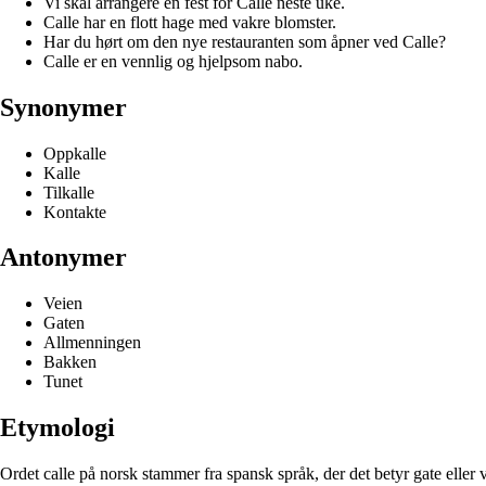
Vi skal arrangere en fest for Calle neste uke.
Calle har en flott hage med vakre blomster.
Har du hørt om den nye restauranten som åpner ved Calle?
Calle er en vennlig og hjelpsom nabo.
Synonymer
Oppkalle
Kalle
Tilkalle
Kontakte
Antonymer
Veien
Gaten
Allmenningen
Bakken
Tunet
Etymologi
Ordet calle på norsk stammer fra spansk språk, der det betyr gate eller ve