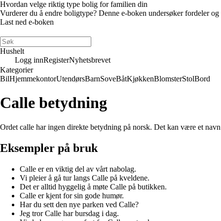
Hvordan velge riktig type bolig for familien din
Vurderer du å endre boligtype? Denne e-boken undersøker fordeler og ulem
Last ned e-boken
Hushelt
Logg inn
Register
Nyhetsbrevet
Kategorier
Bil
Hjemmekontor
Utendørs
Barn
Sove
Båt
Kjøkken
Blomster
Stol
Bord
Calle betydning
Ordet calle har ingen direkte betydning på norsk. Det kan være et navn e
Eksempler på bruk
Calle er en viktig del av vårt nabolag.
Vi pleier å gå tur langs Calle på kveldene.
Det er alltid hyggelig å møte Calle på butikken.
Calle er kjent for sin gode humør.
Har du sett den nye parken ved Calle?
Jeg tror Calle har bursdag i dag.