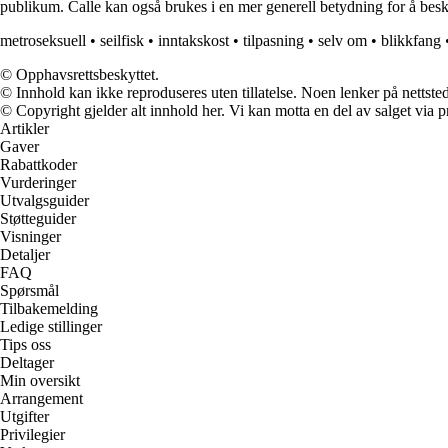
publikum. Calle kan også brukes i en mer generell betydning for å beskr
metroseksuell
•
seilfisk
•
inntakskost
•
tilpasning
•
selv om
•
blikkfang
© Opphavsrettsbeskyttet.
© Innhold kan ikke reproduseres uten tillatelse. Noen lenker på nettsted
© Copyright gjelder alt innhold her. Vi kan motta en del av salget via pr
Artikler
Gaver
Rabattkoder
Vurderinger
Utvalgsguider
Støtteguider
Visninger
Detaljer
FAQ
Spørsmål
Tilbakemelding
Ledige stillinger
Tips oss
Deltager
Min oversikt
Arrangement
Utgifter
Privilegier