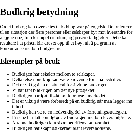
Budkrig betydning
Ordet budkrig kan oversettes til bidding war på engelsk. Det refererer
til en situasjon der flere personer eller selskaper byr mot hverandre for
å kjøpe noe, for eksempel eiendom, og prisen stadig øker. Dette kan
resultere i at prisen blir drevet opp til et høyt nivå på grunn av
konkurranse mellom budgiverne.
Eksempler på bruk
Budkrigen har eskalert mellom to selskaper.
Deltakelse i budkrig kan være krevende for små bedrifter.
Det er viktig å ha en strategi for å vinne budkrigen.
Vi har tapt budkrigen om det nye prosjektet.
Budkrigen har ført til økt konkurranse i markedet.
Det er viktig å være forberedt på en budkrig når man legger inn
tilbud.
Budkrig kan være en nødvendig del av forretningsstrategien.
Prisene har falt som følge av budkrigen mellom leverandørene.
Å vinne budkrigen kan sikre bedriftens lønnsomhet.
Budkrigen har skapt usikkerhet blant leverandørene.