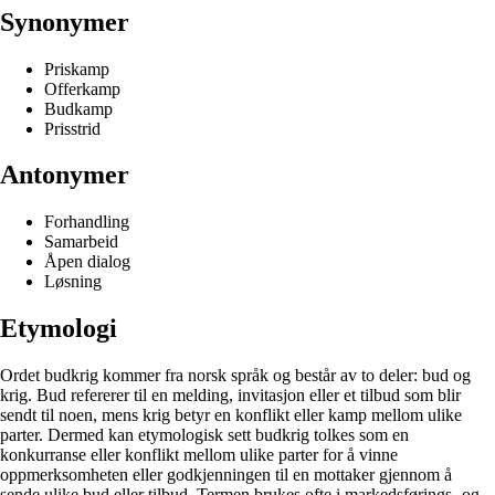
Synonymer
Priskamp
Offerkamp
Budkamp
Prisstrid
Antonymer
Forhandling
Samarbeid
Åpen dialog
Løsning
Etymologi
Ordet budkrig kommer fra norsk språk og består av to deler: bud og
krig. Bud refererer til en melding, invitasjon eller et tilbud som blir
sendt til noen, mens krig betyr en konflikt eller kamp mellom ulike
parter. Dermed kan etymologisk sett budkrig tolkes som en
konkurranse eller konflikt mellom ulike parter for å vinne
oppmerksomheten eller godkjenningen til en mottaker gjennom å
sende ulike bud eller tilbud. Termen brukes ofte i markedsførings- og