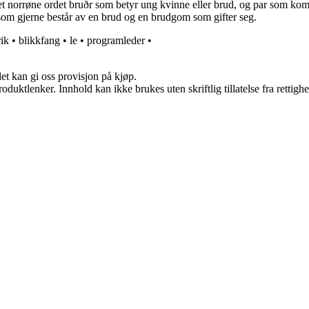
orrøne ordet bruðr som betyr ung kvinne eller brud, og par som kommer f
par som gjerne består av en brud og en brudgom som gifter seg.
rik
•
blikkfang
•
le
•
programleder
•
et kan gi oss provisjon på kjøp.
oduktlenker. Innhold kan ikke brukes uten skriftlig tillatelse fra rettigh