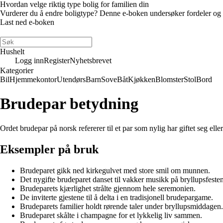
Hvordan velge riktig type bolig for familien din
Vurderer du å endre boligtype? Denne e-boken undersøker fordeler og ulem
Last ned e-boken
Hushelt
Logg inn
Register
Nyhetsbrevet
Kategorier
Bil
Hjemmekontor
Utendørs
Barn
Sove
Båt
Kjøkken
Blomster
Stol
Bord
Brudepar betydning
Ordet brudepar på norsk refererer til et par som nylig har giftet seg e
Eksempler på bruk
Brudeparet gikk ned kirkegulvet med store smil om munnen.
Det nygifte brudeparet danset til vakker musikk på bryllupsfesten
Brudeparets kjærlighet strålte gjennom hele seremonien.
De inviterte gjestene til å delta i en tradisjonell brudepargame.
Brudeparets familier holdt rørende taler under bryllupsmiddagen.
Brudeparet skålte i champagne for et lykkelig liv sammen.