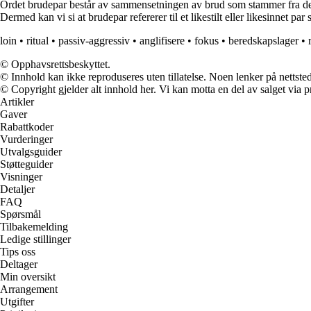
Ordet brudepar består av sammensetningen av brud som stammer fra det n
Dermed kan vi si at brudepar refererer til et likestilt eller likesinnet 
loin
•
ritual
•
passiv-aggressiv
•
anglifisere
•
fokus
•
beredskapslager
•
© Opphavsrettsbeskyttet.
© Innhold kan ikke reproduseres uten tillatelse. Noen lenker på nettsted
© Copyright gjelder alt innhold her. Vi kan motta en del av salget via pr
Artikler
Gaver
Rabattkoder
Vurderinger
Utvalgsguider
Støtteguider
Visninger
Detaljer
FAQ
Spørsmål
Tilbakemelding
Ledige stillinger
Tips oss
Deltager
Min oversikt
Arrangement
Utgifter