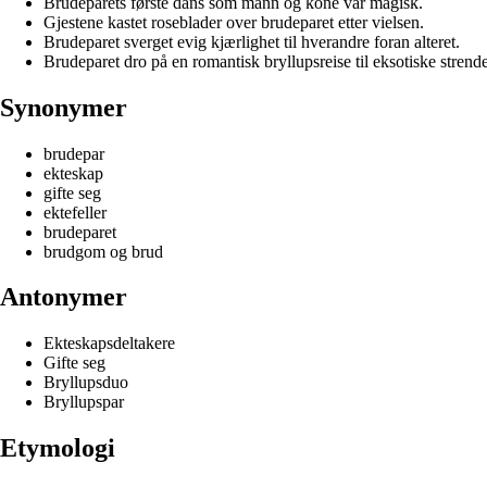
Brudeparets første dans som mann og kone var magisk.
Gjestene kastet roseblader over brudeparet etter vielsen.
Brudeparet sverget evig kjærlighet til hverandre foran alteret.
Brudeparet dro på en romantisk bryllupsreise til eksotiske strende
Synonymer
brudepar
ekteskap
gifte seg
ektefeller
brudeparet
brudgom og brud
Antonymer
Ekteskapsdeltakere
Gifte seg
Bryllupsduo
Bryllupspar
Etymologi