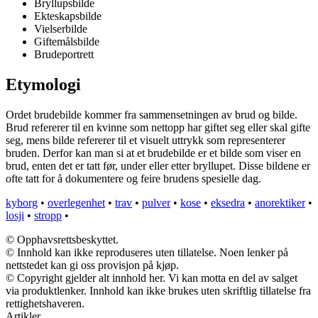
Bryllupsbilde
Ekteskapsbilde
Vielserbilde
Giftemålsbilde
Brudeportrett
Etymologi
Ordet brudebilde kommer fra sammensetningen av brud og bilde.
Brud refererer til en kvinne som nettopp har giftet seg eller skal gifte
seg, mens bilde refererer til et visuelt uttrykk som representerer
bruden. Derfor kan man si at et brudebilde er et bilde som viser en
brud, enten det er tatt før, under eller etter bryllupet. Disse bildene er
ofte tatt for å dokumentere og feire brudens spesielle dag.
kyborg
•
overlegenhet
•
trav
•
pulver
•
kose
•
eksedra
•
anorektiker
•
losji
•
stropp
•
© Opphavsrettsbeskyttet.
© Innhold kan ikke reproduseres uten tillatelse. Noen lenker på
nettstedet kan gi oss provisjon på kjøp.
© Copyright gjelder alt innhold her. Vi kan motta en del av salget
via produktlenker. Innhold kan ikke brukes uten skriftlig tillatelse fra
rettighetshaveren.
Artikler