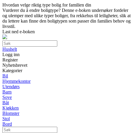
Hvordan velge riktig type bolig for familien din
Vurderer du å endre boligtype? Denne e-boken undersøker fordeler
og ulemper med ulike typer boliger, fra rekkehus til leiligheter, slik at
du lettere kan finne den boligtypen som passer din families behov og
livsstil.
Last ned e-boken
Hushelt
Logg inn
Register
Nyhetsbrevet
Kategorier
Bil
Hjemmekontor
Utendørs
Barn
Sove
Båt
Kjøkken
Blomster
Stol
Bord