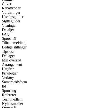
Gaver
Rabattkoder
Vurderinger
Utvalgsguider
Støtteguider
Visninger
Detaljer
FAQ
Spørsmål
Tilbakemelding
Ledige stillinger
Tips oss
Deltager
Min oversikt
Arrangement
Utgifter
Privilegier
Verktøy
Samarbeidsform
Ild
Sponsing
Refererer
Teammedlem
Nyhetsmedier
Spørsmål