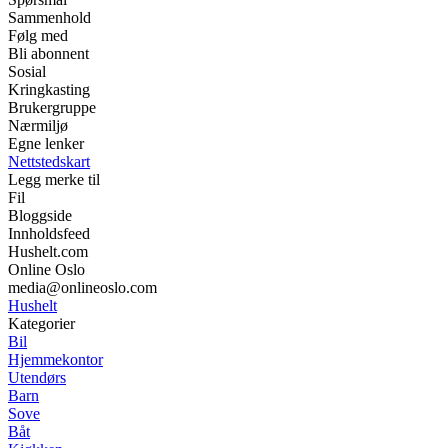
Sammenhold
Følg med
Bli abonnent
Sosial
Kringkasting
Brukergruppe
Nærmiljø
Egne lenker
Nettstedskart
Legg merke til
Fil
Bloggside
Innholdsfeed
Hushelt.com
Online Oslo
media@onlineoslo.com
Hushelt
Kategorier
Bil
Hjemmekontor
Utendørs
Barn
Sove
Båt