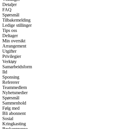
Detaljer
FAQ
Spørsmål
Tilbakemelding
Ledige stillinger
Tips oss
Deltager
Min oversikt
Arrangement
Utgifter
Privilegier
Verktøy
Samarbeidsform
Ild
Sponsing
Refererer
Teammedlem
Nyhetsmedier
Spørsmål
Sammenhold
Følg med
Bli abonnent
Sosial
Kringkasting
Brukergruppe