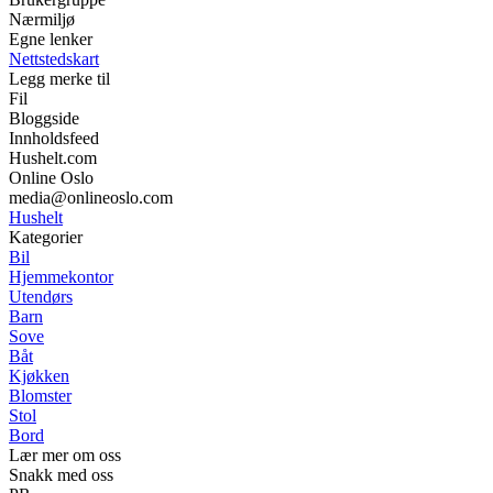
Nærmiljø
Egne lenker
Nettstedskart
Legg merke til
Fil
Bloggside
Innholdsfeed
Hushelt.com
Online Oslo
media@onlineoslo.com
Hushelt
Kategorier
Bil
Hjemmekontor
Utendørs
Barn
Sove
Båt
Kjøkken
Blomster
Stol
Bord
Lær mer om oss
Snakk med oss