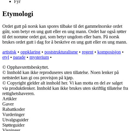
Fyr
Etymologi
Ordet gutt på norsk kan spores tilbake til det gammelnorske ordet
gútr, som betyr en ung gutt eller en ung mann. Ordet har også røtter
til det norrøne ordet gut, som betyr ungdom eller barn. På norsk
brukes ordet gutt i dag for å beskrive en ung gutt eller en ung mann.
artistisk
•
oppklaring
•
poststrukturalisme
•
regent
•
komposisjon
•
etyl
•
parade
•
mysterium
•
© Opphavsrettsbeskyttet.
© Innhold kan ikke reproduseres uten tillatelse. Noen lenker på
nettstedet kan gi oss provisjon på kjøp.
© Copyright gjelder alt innhold her. Vi kan motta en del av salget
via produktlenker. Innhold kan ikke brukes uten skriftlig tillatelse fra
rettighetshaveren.
Artikler
Gaver
Rabattkoder
Vurderinger
Utvalgsguider
Støtteguider
Visninger