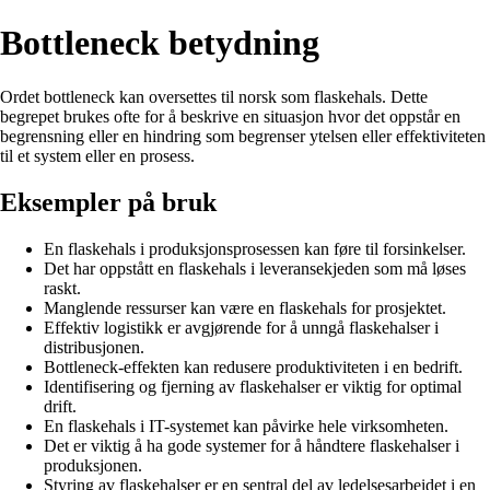
Bottleneck betydning
Ordet bottleneck kan oversettes til norsk som flaskehals. Dette
begrepet brukes ofte for å beskrive en situasjon hvor det oppstår en
begrensning eller en hindring som begrenser ytelsen eller effektiviteten
til et system eller en prosess.
Eksempler på bruk
En flaskehals i produksjonsprosessen kan føre til forsinkelser.
Det har oppstått en flaskehals i leveransekjeden som må løses
raskt.
Manglende ressurser kan være en flaskehals for prosjektet.
Effektiv logistikk er avgjørende for å unngå flaskehalser i
distribusjonen.
Bottleneck-effekten kan redusere produktiviteten i en bedrift.
Identifisering og fjerning av flaskehalser er viktig for optimal
drift.
En flaskehals i IT-systemet kan påvirke hele virksomheten.
Det er viktig å ha gode systemer for å håndtere flaskehalser i
produksjonen.
Styring av flaskehalser er en sentral del av ledelsesarbeidet i en