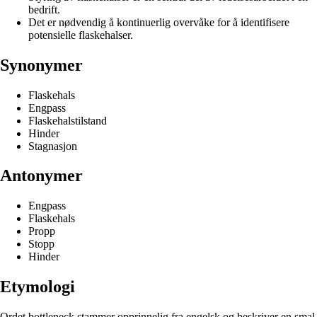
bedrift.
Det er nødvendig å kontinuerlig overvåke for å identifisere
potensielle flaskehalser.
Synonymer
Flaskehals
Engpass
Flaskehalstilstand
Hinder
Stagnasjon
Antonymer
Engpass
Flaskehals
Propp
Stopp
Hinder
Etymologi
Ordet bottleneck stammer opprinnelig fra engelsk og beskriver en smal