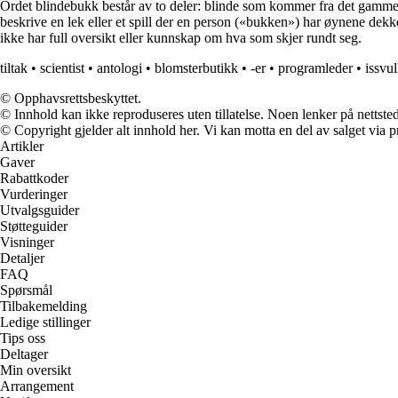
Ordet blindebukk består av to deler: blinde som kommer fra det gammel
beskrive en lek eller et spill der en person («bukken») har øynene dekke
ikke har full oversikt eller kunnskap om hva som skjer rundt seg.
tiltak
•
scientist
•
antologi
•
blomsterbutikk
•
-er
•
programleder
•
issvul
© Opphavsrettsbeskyttet.
© Innhold kan ikke reproduseres uten tillatelse. Noen lenker på nettsted
© Copyright gjelder alt innhold her. Vi kan motta en del av salget via pr
Artikler
Gaver
Rabattkoder
Vurderinger
Utvalgsguider
Støtteguider
Visninger
Detaljer
FAQ
Spørsmål
Tilbakemelding
Ledige stillinger
Tips oss
Deltager
Min oversikt
Arrangement