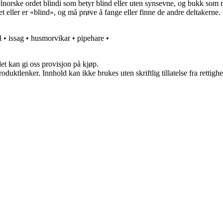
norske ordet blindi som betyr blind eller uten synsevne, og bukk som r
t eller er «blind», og må prøve å fange eller finne de andre deltakerne.
l
•
issag
•
husmorvikar
•
pipehare
•
et kan gi oss provisjon på kjøp.
oduktlenker. Innhold kan ikke brukes uten skriftlig tillatelse fra rettigh