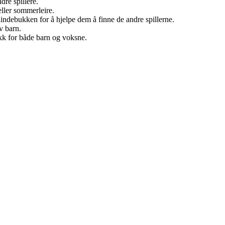
dre spillere.
eller sommerleire.
blindebukken for å hjelpe dem å finne de andre spillerne.
v barn.
k for både barn og voksne.