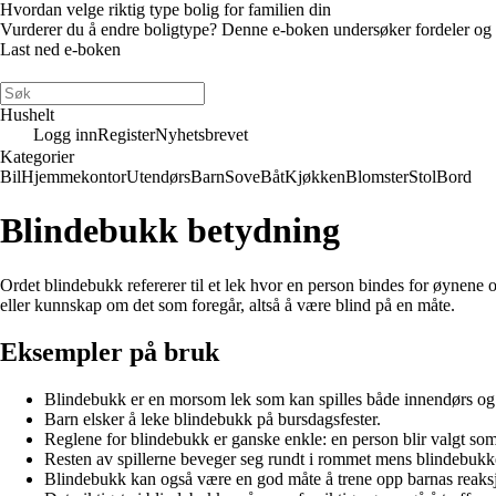
Hvordan velge riktig type bolig for familien din
Vurderer du å endre boligtype? Denne e-boken undersøker fordeler og ulem
Last ned e-boken
Hushelt
Logg inn
Register
Nyhetsbrevet
Kategorier
Bil
Hjemmekontor
Utendørs
Barn
Sove
Båt
Kjøkken
Blomster
Stol
Bord
Blindebukk betydning
Ordet blindebukk refererer til et lek hvor en person bindes for øynene o
eller kunnskap om det som foregår, altså å være blind på en måte.
Eksempler på bruk
Blindebukk er en morsom lek som kan spilles både innendørs og
Barn elsker å leke blindebukk på bursdagsfester.
Reglene for blindebukk er ganske enkle: en person blir valgt so
Resten av spillerne beveger seg rundt i rommet mens blindebukk
Blindebukk kan også være en god måte å trene opp barnas reaks