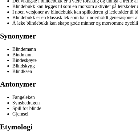
Det viktigste i blindebukk er å være forsiktig og unngå å treffe an
Blindebukk kan legges til som en morsom aktivitet på leirskoler 
I noen versjoner av blindebukk kan spillederen gi ledetråder til 
Blindebukk er en klassisk lek som har underholdt generasjoner a
Å leke blindebukk kan skape gode minner og morsomme øyeblik
Synonymer
Blindemann
Bindmann
Bindeskøyte
Blindskygg
Blindksen
Antonymer
Fangeleken
Synsbedragen
Spill for blinde
Gjemsel
Etymologi