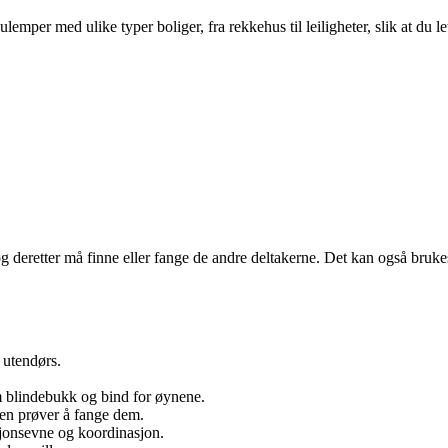
per med ulike typer boliger, fra rekkehus til leiligheter, slik at du le
g deretter må finne eller fange de andre deltakerne. Det kan også brukes
 utendørs.
m blindebukk og bind for øynene.
en prøver å fange dem.
jonsevne og koordinasjon.