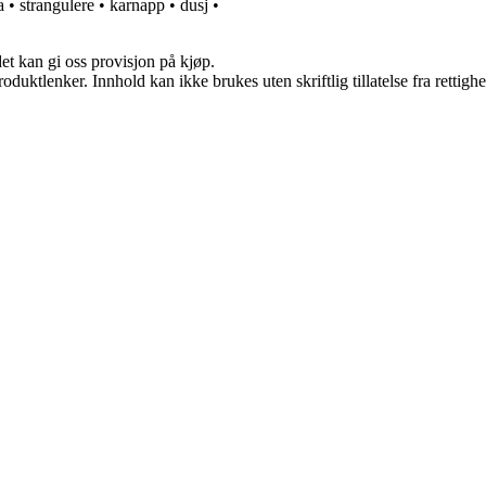
a
•
strangulere
•
karnapp
•
dusj
•
et kan gi oss provisjon på kjøp.
oduktlenker. Innhold kan ikke brukes uten skriftlig tillatelse fra rettigh