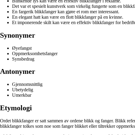
Blinkende lys kan være en effektiv blikkfanger i reklame.
Det var et spesielt kunstverk som virkelig fungerte som en blikkf
En fargerik blikkfanger kan gjøre et rom mer interessant.
En elegant hatt kan være en flott blikkfanger på en kvinne.
Et imponerende skilt kan være en effektiv blikkfanger for bedrift
Synonymer
Øyefangst
Oppmerksomhetsfanger
Synsbedrag
Antonymer
Gjennomsnittlig
Ubetydelig
Umerkbar
Etymologi
Ordet blikkfanger er satt sammen av ordene blikk og fanger. Blikk refer
blikkfanger tolkes som noe som fanger blikket eller tiltrekker oppmerkso