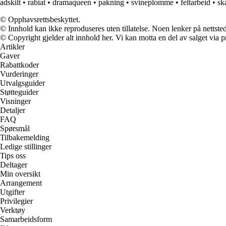
adskilt
•
rabiat
•
dramaqueen
•
pakning
•
svineplomme
•
feltarbeid
•
sk
© Opphavsrettsbeskyttet.
© Innhold kan ikke reproduseres uten tillatelse. Noen lenker på nettsted
© Copyright gjelder alt innhold her. Vi kan motta en del av salget via pr
Artikler
Gaver
Rabattkoder
Vurderinger
Utvalgsguider
Støtteguider
Visninger
Detaljer
FAQ
Spørsmål
Tilbakemelding
Ledige stillinger
Tips oss
Deltager
Min oversikt
Arrangement
Utgifter
Privilegier
Verktøy
Samarbeidsform