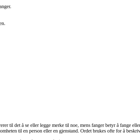
anger.
en.
erer til det å se eller legge merke til noe, mens fanger betyr å fange e
mheten til en person eller en gjenstand. Ordet brukes ofte for å beskrive