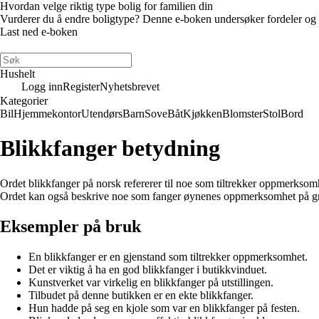
Hvordan velge riktig type bolig for familien din
Vurderer du å endre boligtype? Denne e-boken undersøker fordeler og ulem
Last ned e-boken
Hushelt
Logg inn
Register
Nyhetsbrevet
Kategorier
Bil
Hjemmekontor
Utendørs
Barn
Sove
Båt
Kjøkken
Blomster
Stol
Bord
Blikkfanger betydning
Ordet blikkfanger på norsk refererer til noe som tiltrekker oppmerksomhet
Ordet kan også beskrive noe som fanger øynenes oppmerksomhet på gru
Eksempler på bruk
En blikkfanger er en gjenstand som tiltrekker oppmerksomhet.
Det er viktig å ha en god blikkfanger i butikkvinduet.
Kunstverket var virkelig en blikkfanger på utstillingen.
Tilbudet på denne butikken er en ekte blikkfanger.
Hun hadde på seg en kjole som var en blikkfanger på festen.