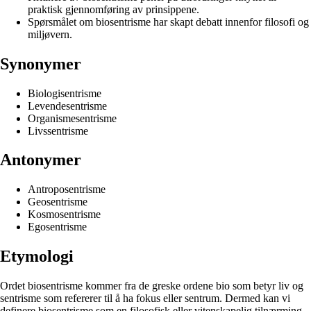
praktisk gjennomføring av prinsippene.
Spørsmålet om biosentrisme har skapt debatt innenfor filosofi og
miljøvern.
Synonymer
Biologisentrisme
Levendesentrisme
Organismesentrisme
Livssentrisme
Antonymer
Antroposentrisme
Geosentrisme
Kosmosentrisme
Egosentrisme
Etymologi
Ordet biosentrisme kommer fra de greske ordene bio som betyr liv og
sentrisme som refererer til å ha fokus eller sentrum. Dermed kan vi
definere biosentrisme som en filosofisk eller vitenskapelig tilnærming