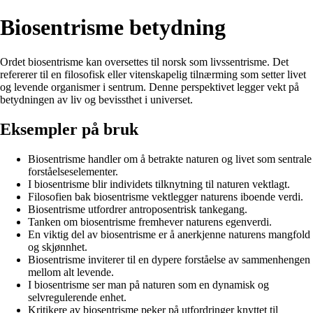
Biosentrisme betydning
Ordet biosentrisme kan oversettes til norsk som livssentrisme. Det
refererer til en filosofisk eller vitenskapelig tilnærming som setter livet
og levende organismer i sentrum. Denne perspektivet legger vekt på
betydningen av liv og bevissthet i universet.
Eksempler på bruk
Biosentrisme handler om å betrakte naturen og livet som sentrale
forståelseselementer.
I biosentrisme blir individets tilknytning til naturen vektlagt.
Filosofien bak biosentrisme vektlegger naturens iboende verdi.
Biosentrisme utfordrer antroposentrisk tankegang.
Tanken om biosentrisme fremhever naturens egenverdi.
En viktig del av biosentrisme er å anerkjenne naturens mangfold
og skjønnhet.
Biosentrisme inviterer til en dypere forståelse av sammenhengen
mellom alt levende.
I biosentrisme ser man på naturen som en dynamisk og
selvregulerende enhet.
Kritikere av biosentrisme peker på utfordringer knyttet til