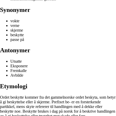
Synonymer
vokte
verne
skjerme
beskytte
passe på
Antonymer
Utsatte
Eksponere
Fremkalle
Avbilde
Etymologi
Ordet beskytte kommer fra det gammelnorske ordet beskyta, som betyr
å gi beskyttelse eller å skjerme. Prefixet be- er en forsterkende
partikkel, mens skyte refererer til handlingen med å dekke eller
beskytte noe. Beskytte brukes i dag på norsk for å beskrive handlingen
av å gi beskyttelse eller trygghet mot skade eller fare.