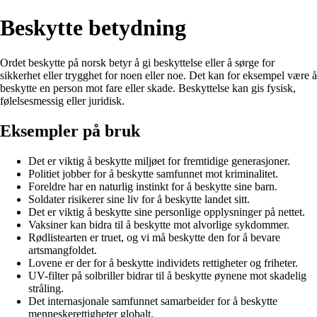
Beskytte betydning
Ordet beskytte på norsk betyr å gi beskyttelse eller å sørge for
sikkerhet eller trygghet for noen eller noe. Det kan for eksempel være å
beskytte en person mot fare eller skade. Beskyttelse kan gis fysisk,
følelsesmessig eller juridisk.
Eksempler på bruk
Det er viktig å beskytte miljøet for fremtidige generasjoner.
Politiet jobber for å beskytte samfunnet mot kriminalitet.
Foreldre har en naturlig instinkt for å beskytte sine barn.
Soldater risikerer sine liv for å beskytte landet sitt.
Det er viktig å beskytte sine personlige opplysninger på nettet.
Vaksiner kan bidra til å beskytte mot alvorlige sykdommer.
Rødlistearten er truet, og vi må beskytte den for å bevare
artsmangfoldet.
Lovene er der for å beskytte individets rettigheter og friheter.
UV-filter på solbriller bidrar til å beskytte øynene mot skadelig
stråling.
Det internasjonale samfunnet samarbeider for å beskytte
menneskerettigheter globalt.