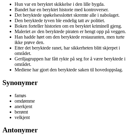
Hun var en beryktet skikkelse i den lille bygda.
Bandet har en beryktet historie med kontroverser.
Det beryktede spøkelsesslottet skremte alle i nabolaget.
Den beryktede tyven ble endelig tatt av politiet.
Boken forteller historien om en beryktet kriminell gjeng.
Maleriet av den beryktede piraten er hengt opp på veggen.
Han hadde hørt om den beryktede restauranten, men turte
ikke prøve den.
Etter det beryktede ranet, har sikkerheten blitt skjerpet i
området.
Geriljagruppen har fått rykte på seg for å være beryktede i
området.
Mediene har gjort den beryktede saken til hovedoppslag.
Synonymer
famøs
omdømme
anerkjent
berømt
velkjent
Antonymer