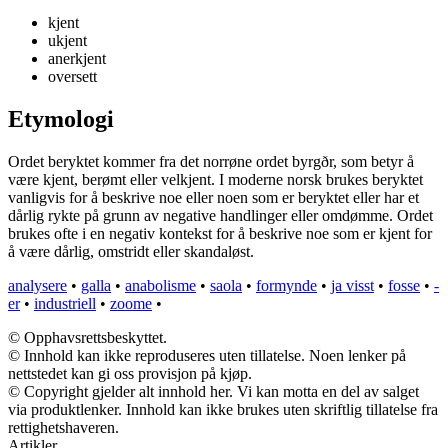
kjent
ukjent
anerkjent
oversett
Etymologi
Ordet beryktet kommer fra det norrøne ordet byrgðr, som betyr å
være kjent, berømt eller velkjent. I moderne norsk brukes beryktet
vanligvis for å beskrive noe eller noen som er beryktet eller har et
dårlig rykte på grunn av negative handlinger eller omdømme. Ordet
brukes ofte i en negativ kontekst for å beskrive noe som er kjent for
å være dårlig, omstridt eller skandaløst.
analysere
•
galla
•
anabolisme
•
saola
•
formynde
•
ja visst
•
fosse
•
-
er
•
industriell
•
zoome
•
© Opphavsrettsbeskyttet.
© Innhold kan ikke reproduseres uten tillatelse. Noen lenker på
nettstedet kan gi oss provisjon på kjøp.
© Copyright gjelder alt innhold her. Vi kan motta en del av salget
via produktlenker. Innhold kan ikke brukes uten skriftlig tillatelse fra
rettighetshaveren.
Artikler