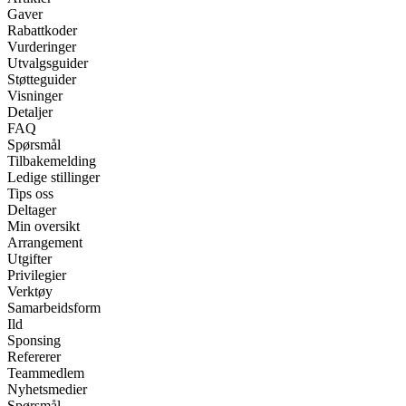
Gaver
Rabattkoder
Vurderinger
Utvalgsguider
Støtteguider
Visninger
Detaljer
FAQ
Spørsmål
Tilbakemelding
Ledige stillinger
Tips oss
Deltager
Min oversikt
Arrangement
Utgifter
Privilegier
Verktøy
Samarbeidsform
Ild
Sponsing
Refererer
Teammedlem
Nyhetsmedier
Spørsmål