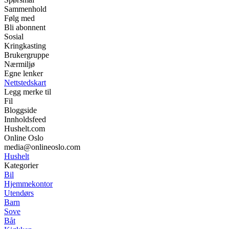
Sammenhold
Følg med
Bli abonnent
Sosial
Kringkasting
Brukergruppe
Nærmiljø
Egne lenker
Nettstedskart
Legg merke til
Fil
Bloggside
Innholdsfeed
Hushelt.com
Online Oslo
media@onlineoslo.com
Hushelt
Kategorier
Bil
Hjemmekontor
Utendørs
Barn
Sove
Båt