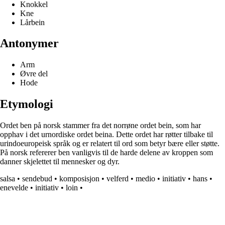
Knokkel
Kne
Lårbein
Antonymer
Arm
Øvre del
Hode
Etymologi
Ordet ben på norsk stammer fra det norrøne ordet bein, som har
opphav i det urnordiske ordet beina. Dette ordet har røtter tilbake til
urindoeuropeisk språk og er relatert til ord som betyr bære eller støtte.
På norsk refererer ben vanligvis til de harde delene av kroppen som
danner skjelettet til mennesker og dyr.
salsa
•
sendebud
•
komposisjon
•
velferd
•
medio
•
initiativ
•
hans
•
enevelde
•
initiativ
•
loin
•