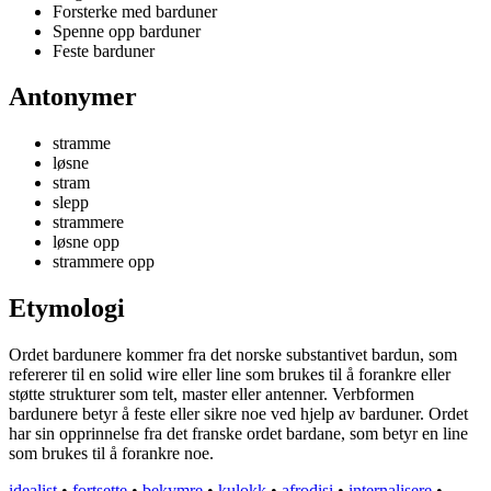
Forsterke med barduner
Spenne opp barduner
Feste barduner
Antonymer
stramme
løsne
stram
slepp
strammere
løsne opp
strammere opp
Etymologi
Ordet bardunere kommer fra det norske substantivet bardun, som
refererer til en solid wire eller line som brukes til å forankre eller
støtte strukturer som telt, master eller antenner. Verbformen
bardunere betyr å feste eller sikre noe ved hjelp av barduner. Ordet
har sin opprinnelse fra det franske ordet bardane, som betyr en line
som brukes til å forankre noe.
idealist
•
fortsette
•
bekymre
•
kulokk
•
afrodisi
•
internalisere
•