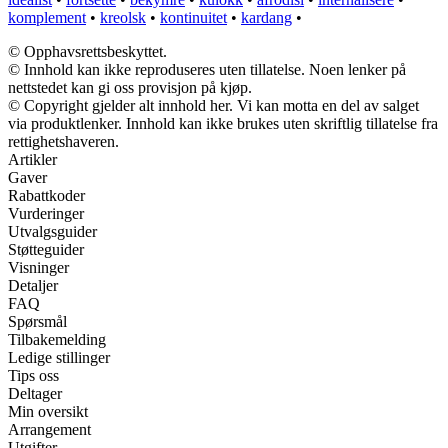
komplement
•
kreolsk
•
kontinuitet
•
kardang
•
© Opphavsrettsbeskyttet.
© Innhold kan ikke reproduseres uten tillatelse. Noen lenker på
nettstedet kan gi oss provisjon på kjøp.
© Copyright gjelder alt innhold her. Vi kan motta en del av salget
via produktlenker. Innhold kan ikke brukes uten skriftlig tillatelse fra
rettighetshaveren.
Artikler
Gaver
Rabattkoder
Vurderinger
Utvalgsguider
Støtteguider
Visninger
Detaljer
FAQ
Spørsmål
Tilbakemelding
Ledige stillinger
Tips oss
Deltager
Min oversikt
Arrangement
Utgifter