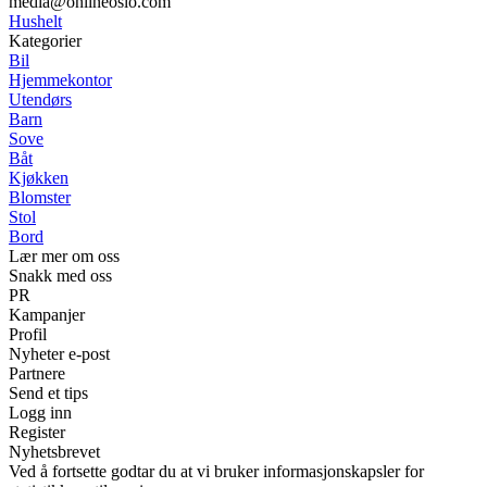
media@onlineoslo.com
Hushelt
Kategorier
Bil
Hjemmekontor
Utendørs
Barn
Sove
Båt
Kjøkken
Blomster
Stol
Bord
Lær mer om oss
Snakk med oss
PR
Kampanjer
Profil
Nyheter e-post
Partnere
Send et tips
Logg inn
Register
Nyhetsbrevet
Ved å fortsette godtar du at vi bruker informasjonskapsler for