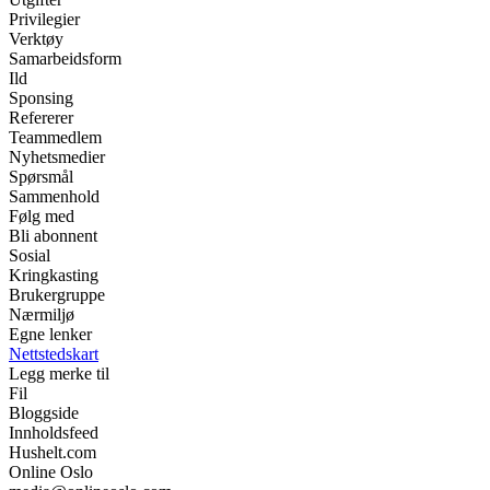
Privilegier
Verktøy
Samarbeidsform
Ild
Sponsing
Refererer
Teammedlem
Nyhetsmedier
Spørsmål
Sammenhold
Følg med
Bli abonnent
Sosial
Kringkasting
Brukergruppe
Nærmiljø
Egne lenker
Nettstedskart
Legg merke til
Fil
Bloggside
Innholdsfeed
Hushelt.com
Online Oslo