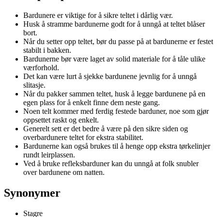
Bardunere er viktige for å sikre teltet i dårlig vær.
Husk å stramme bardunerne godt for å unngå at teltet blåser
bort.
Når du setter opp teltet, bør du passe på at bardunerne er festet
stabilt i bakken.
Bardunerne bør være laget av solid materiale for å tåle ulike
værforhold.
Det kan være lurt å sjekke bardunene jevnlig for å unngå
slitasje.
Når du pakker sammen teltet, husk å legge bardunene på en
egen plass for å enkelt finne dem neste gang.
Noen telt kommer med ferdig festede barduner, noe som gjør
oppsettet raskt og enkelt.
Generelt sett er det bedre å være på den sikre siden og
overbardunere teltet for ekstra stabilitet.
Bardunerne kan også brukes til å henge opp ekstra tørkelinjer
rundt leirplassen.
Ved å bruke refleksbarduner kan du unngå at folk snubler
over bardunene om natten.
Synonymer
Stagre