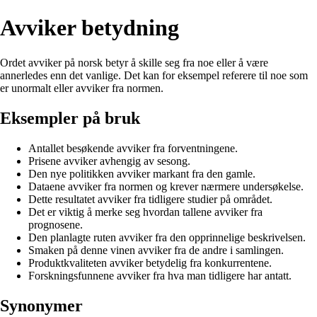
Avviker betydning
Ordet avviker på norsk betyr å skille seg fra noe eller å være
annerledes enn det vanlige. Det kan for eksempel referere til noe som
er unormalt eller avviker fra normen.
Eksempler på bruk
Antallet besøkende avviker fra forventningene.
Prisene avviker avhengig av sesong.
Den nye politikken avviker markant fra den gamle.
Dataene avviker fra normen og krever nærmere undersøkelse.
Dette resultatet avviker fra tidligere studier på området.
Det er viktig å merke seg hvordan tallene avviker fra
prognosene.
Den planlagte ruten avviker fra den opprinnelige beskrivelsen.
Smaken på denne vinen avviker fra de andre i samlingen.
Produktkvaliteten avviker betydelig fra konkurrentene.
Forskningsfunnene avviker fra hva man tidligere har antatt.
Synonymer